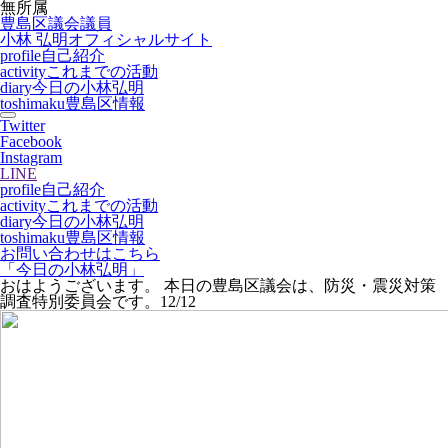
無所属
豊島区議会議員
小林 弘明
オフィシャルサイト
profile
自己紹介
activity
これまでの活動
diary
今日の小林弘明
toshimaku
豊島区情報
Twitter
Facebook
Instagram
LINE
profile
自己紹介
activity
これまでの活動
diary
今日の小林弘明
toshimaku
豊島区情報
お問い合わせはこちら
「今日の小林弘明」
おはようございます。 本日の豊島区議会は、防災・震災対策
調査特別委員会です。12/12