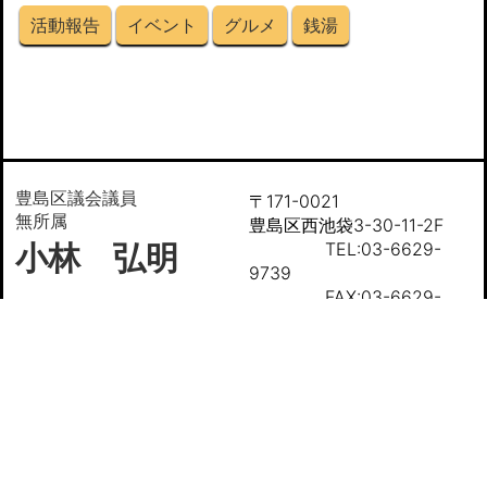
活動報告
イベント
グルメ
銭湯
豊島区議会議員
〒171-0021
無所属
豊島区西池袋3-30-11-2F
小林 弘明
TEL:03-6629-
9739
FAX:03-6629-
9739(電話同番)
自己紹介
これまでの活動
今日の小林弘明
豊島区情報
お問い合わせ