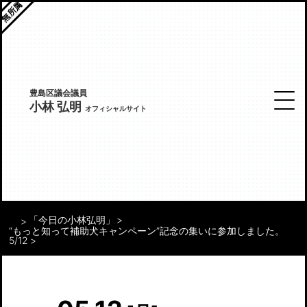
無所属
豊島区議会議員
小林 弘明
オフィシャルサイト
「今日の小林弘明」
“もっと知って補助犬キャンペーン”記念の集いに参加しました。
5/12