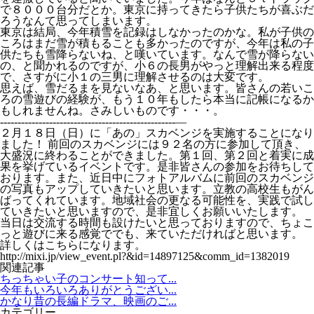
で８０００台分だとか。東京に持ってきたら子供たちが喜ぶだ
ろうなんて思ってしまいます。
東京は結局、今年積雪を記録はしなかったのかな。私が子供の
ころはまだ雪が積もることも多かったのですが、今年は私の子
供たちも雪降らないね、と嘆いています。なんで雪が降らない
の、と聞かれるのですが、小６の長男がやっと理解出来る程度
で、さすがに小１の三男に理解させるのは大変です。
思えば、雪だるまを見ないなあ、と思います。皆さんの若いこ
ろの雪遊びの経験が、もう１０年もしたら本当に記帳になるか
もしれませんね。さみしいものです・・・。
--------------------------------------------------—
２月１８日（日）に「あの」スカベンジを実施することになり
ました！ 前回のスカベンジには９２名の方に参加して頂き、
大盛況に終わることができました。第１回、第２回と着実に成
果を挙げているイベントです。是非皆さんの参加をお待ちして
おります。また、近日中にフォトアルバムに前回のスカベンジ
の写真もアップしていきたいと思います。立教の高校生もがん
ばってくれています。地域社会の更なる可能性を、実践で試し
ていきたいと思いますので、是非宜しくお願いいたします。
当日は交流する時間も設けたいと思っておりますので、ちょこ
っと遊びに来る感覚ででも、来ていただければと思います。
詳しくはこちらになります。
http://mixi.jp/view_event.pl?&id=14897125&comm_id=1382019
関連記事
ちっちゃい子のコンサート知って...
今年もいろいろありがとうござい...
かなり昔の長編ドラマ、映画のご...
カテゴリー