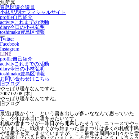
無所属
豊島区議会議員
小林 弘明
オフィシャルサイト
profile
自己紹介
activity
これまでの活動
diary
今日の小林弘明
toshimaku
豊島区情報
Twitter
Facebook
Instagram
LINE
profile
自己紹介
activity
これまでの活動
diary
今日の小林弘明
toshimaku
豊島区情報
お問い合わせはこちら
旧ブログ
やっぱり暖冬なんですね。
2007
02.08
[木]
やっぱり暖冬なんですね。
旧ブログ
最近は暖かくて、という書き出しが多いななんて思っていた
ら、今年は本当に暖冬みたいです。
札幌の雪まつりが一昨日から開幕したそうで、ニュースでやっ
ていました。戦後すぐから始まった雪まつりは多くの札幌市民
や道産子を楽しませていますが、ここ最近は周囲の山々から雪
を運搬していると聞いていました。今年はなんと５ｔトラック