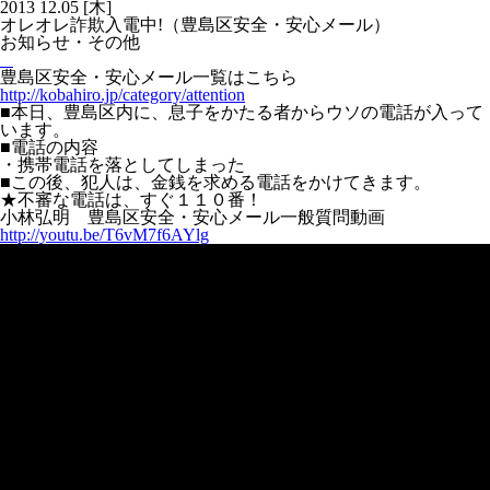
2013
12.05
[木]
オレオレ詐欺入電中!（豊島区安全・安心メール）
お知らせ・その他
豊島区安全・安心メール一覧はこちら
http://kobahiro.jp/category/attention
■本日、豊島区内に、息子をかたる者からウソの電話が入って
います。
■電話の内容
・携帯電話を落としてしまった
■この後、犯人は、金銭を求める電話をかけてきます。
★不審な電話は、すぐ１１０番！
小林弘明 豊島区安全・安心メール一般質問動画
http://youtu.be/T6vM7f6AYlg