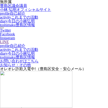
無所属
豊島区議会議員
小林 弘明
オフィシャルサイト
profile
自己紹介
activity
これまでの活動
diary
今日の小林弘明
toshimaku
豊島区情報
Twitter
Facebook
Instagram
LINE
profile
自己紹介
activity
これまでの活動
diary
今日の小林弘明
toshimaku
豊島区情報
お問い合わせはこちら
お知らせ・その他
オレオレ詐欺入電中!（豊島区安全・安心メール）