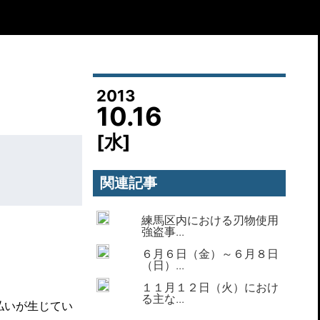
2013
10.16
[水]
関連記事
練馬区内における刃物使用
強盗事...
６月６日（金）～６月８日
（日）...
１１月１２日（火）におけ
る主な...
払いが生じてい