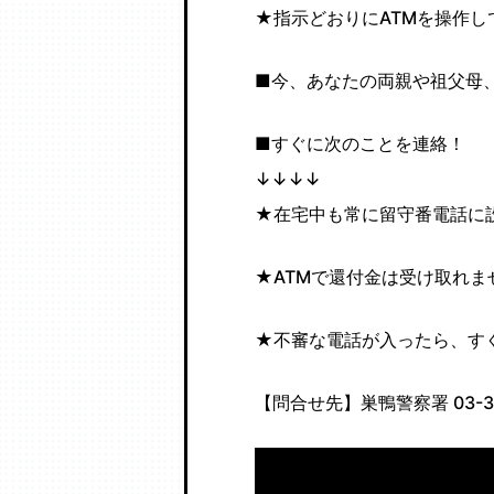
★指示どおりにATMを操作
■今、あなたの両親や祖父母
■すぐに次のことを連絡！
↓↓↓↓
★在宅中も常に留守番電話に
★ATMで還付金は受け取れま
★不審な電話が入ったら、すぐ
【問合せ先】巣鴨警察署 03-39