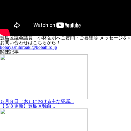
豊島区議会議員 小林弘明へご質問・ご要望等 メッセージを
お問い合わせはこちらから！
kobayashihiroaki@kobahiro.jp
関連記事
５月８日（木）における主な犯罪...
【 5/ 8 更新】豊島区独自...