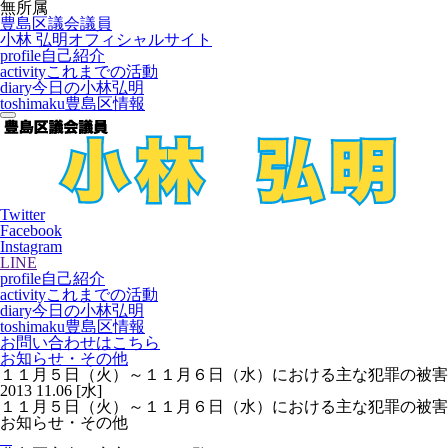
無所属
豊島区議会議員
小林 弘明
オフィシャルサイト
profile
自己紹介
activity
これまでの活動
diary
今日の小林弘明
toshimaku
豊島区情報
Twitter
Facebook
Instagram
LINE
profile
自己紹介
activity
これまでの活動
diary
今日の小林弘明
toshimaku
豊島区情報
お問い合わせはこちら
お知らせ・その他
１１月５日（火）～１１月６日（水）における主な犯罪の被害
2013
11.06
[水]
１１月５日（火）～１１月６日（水）における主な犯罪の被害
お知らせ・その他