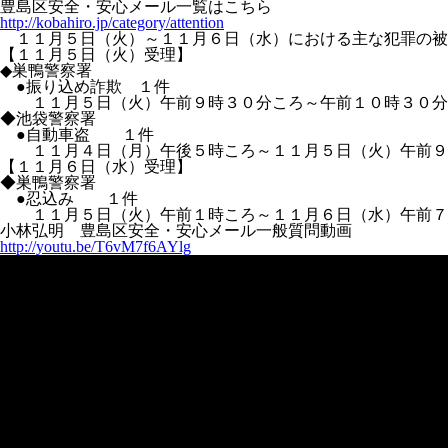
豊島区安全・安心メール一覧はこちら
http://kobahiro.jp/category/attention
１１月５日（火）～１１月６日（水）における主な犯罪の被
【１１月５日（火）受理】
◆巣鴨警察署
●振り込め詐欺 １件
１１月５日（火）午前９時３０分ころ～午前１０時３０分こ
◆池袋警察署
●自動車盗 １件
１１月４日（月）午後５時ころ～１１月５日（火）午前９時
【１１月６日（水）受理】
◆巣鴨警察署
●忍込み １件
１１月５日（火）午前１時ころ～１１月６日（水）午前７
小林弘明 豊島区安全・安心メール一般質問動画
http://youtu.be/T6vM7f6AYlg