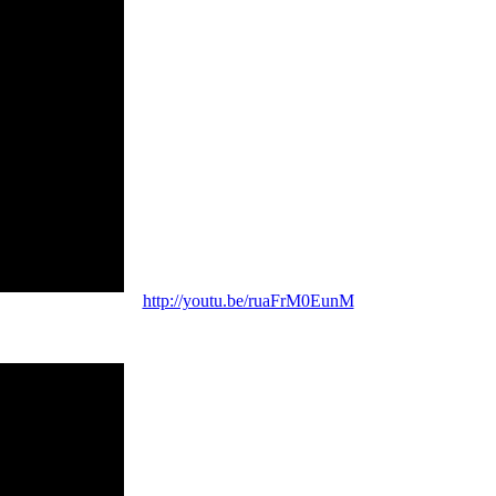
http://youtu.be/ruaFrM0EunM