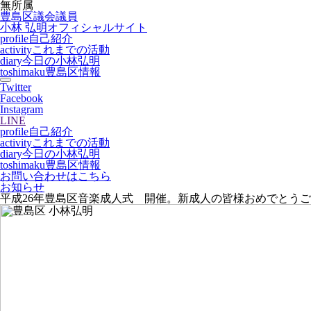
無所属
豊島区議会議員
小林 弘明
オフィシャルサイト
profile
自己紹介
activity
これまでの活動
diary
今日の小林弘明
toshimaku
豊島区情報
Twitter
Facebook
Instagram
LINE
profile
自己紹介
activity
これまでの活動
diary
今日の小林弘明
toshimaku
豊島区情報
お問い合わせはこちら
お知らせ
平成26年豊島区音楽成人式 開催。新成人の皆様おめでとう