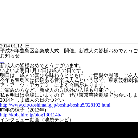
2014
01.12
[日]
平成26年豊島区音楽成人式 開催。新成人の皆様おめでとう
お知らせ
新成人の皆様おめでとうございます。
いよいよ明日1月12日は成人の日です。
明日は、成人の喜びを味わうとともに、ご両親や恩師、ご友人
今年も豊島区は伝統ある音楽成人式という形で、東京芸術劇場
ア・アーツ・アカデミーによる合唱があります。
ご家族の方など、新成人の方以外の入場も可能です。
私も明日は会場にいますので、ぜひ東京芸術劇場でお会いしま
2014としま成人の日のつどい
http://www.city.toshima.lg.jp/boshu/boshu5/028192.html
昨年の様子（2013年)
http://kobahiro.jp/blog130114b/
インタビュー動画（池袋テレビ）