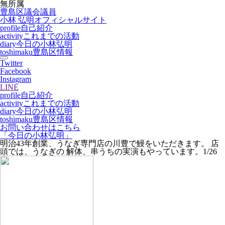
無所属
豊島区議会議員
小林 弘明
オフィシャルサイト
profile
自己紹介
activity
これまでの活動
diary
今日の小林弘明
toshimaku
豊島区情報
Twitter
Facebook
Instagram
LINE
profile
自己紹介
activity
これまでの活動
diary
今日の小林弘明
toshimaku
豊島区情報
お問い合わせはこちら
「今日の小林弘明」
明治43年創業、うなぎ専門店の川豊で鰻をいただきます。 店
頭では、うなぎの 解体、串うちの実演もやっています。1/26