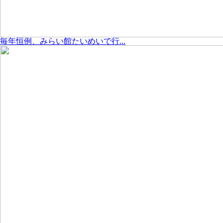
毎年恒例、みらい館たいめいで行...