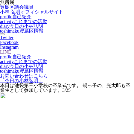
無所属
豊島区議会議員
小林 弘明
オフィシャルサイト
profile
自己紹介
activity
これまでの活動
diary
今日の小林弘明
toshimaku
豊島区情報
Twitter
Facebook
Instagram
LINE
profile
自己紹介
activity
これまでの活動
diary
今日の小林弘明
toshimaku
豊島区情報
お問い合わせはこちら
「今日の小林弘明」
本日は池袋第三小学校の卒業式です。 甥っ子の、光太郎も卒
業生として参加しています。3/25