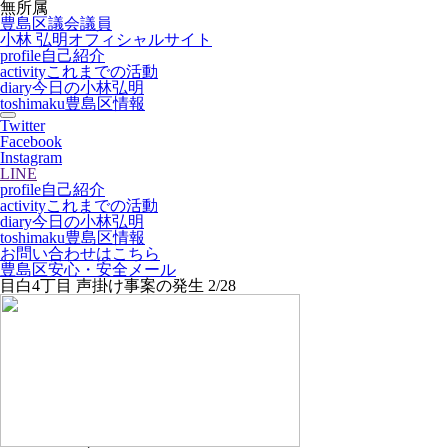
無所属
豊島区議会議員
小林 弘明
オフィシャルサイト
profile
自己紹介
activity
これまでの活動
diary
今日の小林弘明
toshimaku
豊島区情報
Twitter
Facebook
Instagram
LINE
profile
自己紹介
activity
これまでの活動
diary
今日の小林弘明
toshimaku
豊島区情報
お問い合わせはこちら
豊島区安心・安全メール
目白4丁目 声掛け事案の発生 2/28