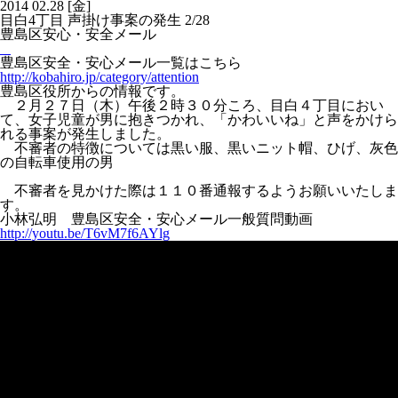
2014
02.28
[金]
目白4丁目 声掛け事案の発生 2/28
豊島区安心・安全メール
豊島区安全・安心メール一覧はこちら
http://kobahiro.jp/category/attention
豊島区役所からの情報です。
２月２７日（木）午後２時３０分ころ、目白４丁目におい
て、女子児童が男に抱きつかれ、「かわいいね」と声をかけら
れる事案が発生しました。
不審者の特徴については黒い服、黒いニット帽、ひげ、灰色
の自転車使用の男
不審者を見かけた際は１１０番通報するようお願いいたしま
す。
小林弘明 豊島区安全・安心メール一般質問動画
http://youtu.be/T6vM7f6AYlg