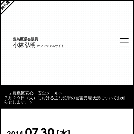
無所属
豊島区議会議員
小林 弘明
オフィシャルサイト
豊島区安心・安全メール
７月２９日（火）における主な犯罪の被害受理状況についてお知
らせします。
07.30
[水]
2014