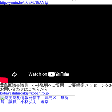
http://youtu.be/T6vM7f6AYlg
豊島区議会議員 小林弘明へご質問・ご要望等 メッセージを
お問い合わせはこちらから！
kobayashihiroaki@kobahiro.jp