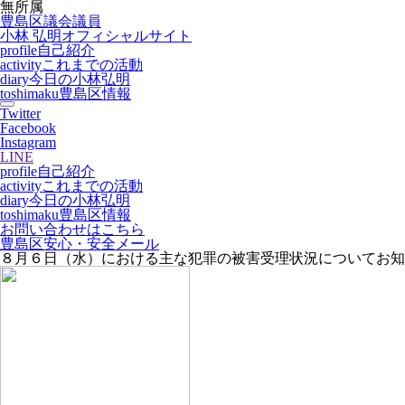
無所属
豊島区議会議員
小林 弘明
オフィシャルサイト
profile
自己紹介
activity
これまでの活動
diary
今日の小林弘明
toshimaku
豊島区情報
Twitter
Facebook
Instagram
LINE
profile
自己紹介
activity
これまでの活動
diary
今日の小林弘明
toshimaku
豊島区情報
お問い合わせはこちら
豊島区安心・安全メール
８月６日（水）における主な犯罪の被害受理状況についてお知