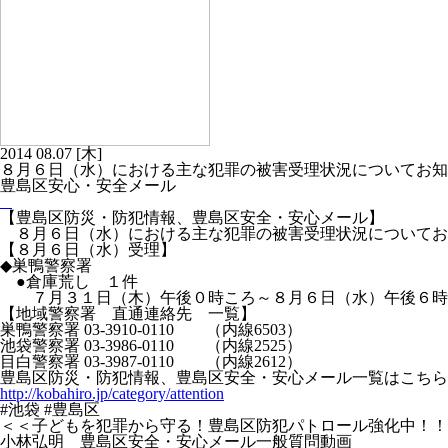
2014
08.07
[木]
８月６日（水）における主な犯罪の被害受理状況についてお知
豊島区安心・安全メール
【豊島区防災・防犯情報、豊島区安全・安心メール】
８月６日（水）における主な犯罪の被害受理状況についてお
【８月６日（水）受理】
◆巣鴨警察署
●倉庫荒し １件
７月３１日（木）午後０時ころ～８月６日（水）午後６時２
【地域警察署 直通連絡先 一覧】
巣鴨警察署 03-3910-0110 （内線6503）
池袋警察署 03-3986-0110 （内線2525）
目白警察署 03-3987-0110 （内線2612）
豊島区防災・防犯情報、豊島区安全・安心メール一覧はこちら
http://kobahiro.jp/category/attention
#池袋 #豊島区
＜＜子どもを犯罪から守る！豊島区防犯パトロール強化中！！
小林弘明 豊島区安全・安心メール一般質問動画