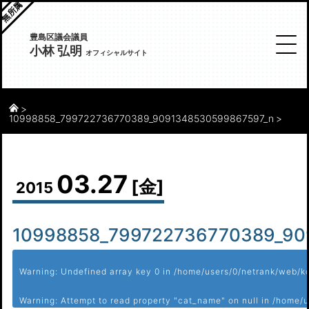
無所属
豊島区議会議員
小林 弘明
オフィシャルサイト
10998858_799722736770389_9091348530599867597_n
03.27
[金]
2015
10998858_799722736770389_90
Warning
: Undefined array key 0 in
/home/users/0/netrank/web/ko
Warning
: Attempt to read property "cat_name" on null in
/home/u