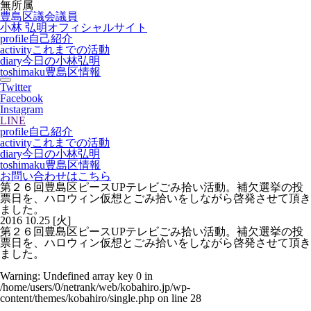
無所属
豊島区議会議員
小林 弘明
オフィシャルサイト
profile
自己紹介
activity
これまでの活動
diary
今日の小林弘明
toshimaku
豊島区情報
Twitter
Facebook
Instagram
LINE
profile
自己紹介
activity
これまでの活動
diary
今日の小林弘明
toshimaku
豊島区情報
お問い合わせはこちら
第２６回豊島区ピースUPテレビごみ拾い活動。補欠選挙の投
票日を、ハロウィン仮想とごみ拾いをしながら啓発させて頂き
ました。
2016
10.25
[火]
第２６回豊島区ピースUPテレビごみ拾い活動。補欠選挙の投
票日を、ハロウィン仮想とごみ拾いをしながら啓発させて頂き
ました。
Warning
: Undefined array key 0 in
/home/users/0/netrank/web/kobahiro.jp/wp-
content/themes/kobahiro/single.php
on line
28