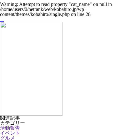
Warning
: Attempt to read property "cat_name" on null in
/home/users/0/netrank/web/kobahiro.jp/wp-
content/themes/kobahiro/single.php
on line
28
関連記事
カテゴリー
活動報告
イベント
グルメ