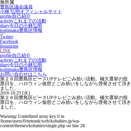
無所属
豊島区議会議員
小林 弘明
オフィシャルサイト
profile
自己紹介
activity
これまでの活動
diary
今日の小林弘明
toshimaku
豊島区情報
Twitter
Facebook
Instagram
LINE
profile
自己紹介
activity
これまでの活動
diary
今日の小林弘明
toshimaku
豊島区情報
お問い合わせはこちら
第２６回豊島区ピースUPテレビごみ拾い活動。補欠選挙の投
票日を、ハロウィン仮想とごみ拾いをしながら啓発させて頂き
ました。
2016
10.25
[火]
第２６回豊島区ピースUPテレビごみ拾い活動。補欠選挙の投
票日を、ハロウィン仮想とごみ拾いをしながら啓発させて頂き
ました。
Warning
: Undefined array key 0 in
/home/users/0/netrank/web/kobahiro.jp/wp-
content/themes/kobahiro/single.php
on line
28