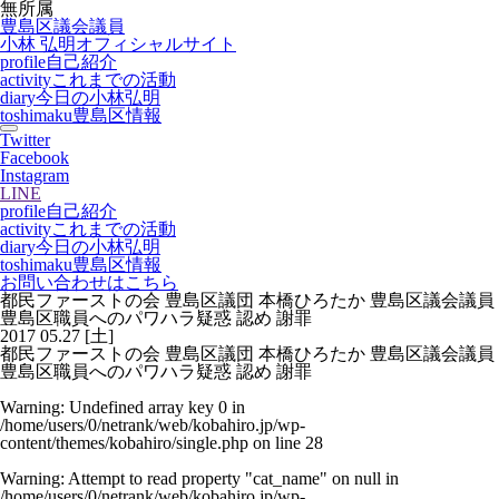
無所属
豊島区議会議員
小林 弘明
オフィシャルサイト
profile
自己紹介
activity
これまでの活動
diary
今日の小林弘明
toshimaku
豊島区情報
Twitter
Facebook
Instagram
LINE
profile
自己紹介
activity
これまでの活動
diary
今日の小林弘明
toshimaku
豊島区情報
お問い合わせはこちら
都民ファーストの会 豊島区議団 本橋ひろたか 豊島区議会議員
豊島区職員へのパワハラ疑惑 認め 謝罪
2017
05.27
[土]
都民ファーストの会 豊島区議団 本橋ひろたか 豊島区議会議員
豊島区職員へのパワハラ疑惑 認め 謝罪
Warning
: Undefined array key 0 in
/home/users/0/netrank/web/kobahiro.jp/wp-
content/themes/kobahiro/single.php
on line
28
Warning
: Attempt to read property "cat_name" on null in
/home/users/0/netrank/web/kobahiro.jp/wp-