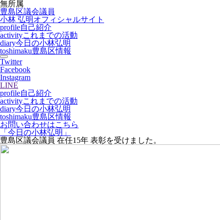
無所属
豊島区議会議員
小林 弘明
オフィシャルサイト
profile
自己紹介
activity
これまでの活動
diary
今日の小林弘明
toshimaku
豊島区情報
Twitter
Facebook
Instagram
LINE
profile
自己紹介
activity
これまでの活動
diary
今日の小林弘明
toshimaku
豊島区情報
お問い合わせはこちら
「今日の小林弘明」
豊島区議会議員 在任15年 表彰を受けました。