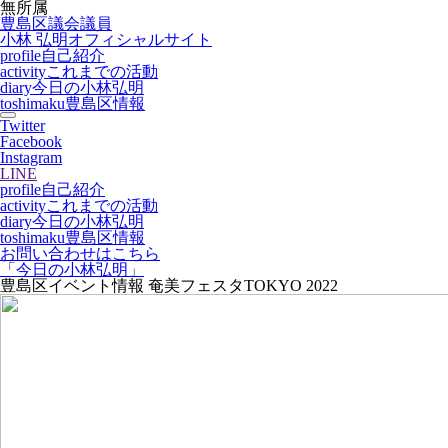
無所属
豊島区議会議員
小林 弘明
オフィシャルサイト
profile
自己紹介
activity
これまでの活動
diary
今日の小林弘明
toshimaku
豊島区情報
Twitter
Facebook
Instagram
LINE
profile
自己紹介
activity
これまでの活動
diary
今日の小林弘明
toshimaku
豊島区情報
お問い合わせはこちら
「今日の小林弘明」
豊島区イベント情報 奄美フェスタTOKYO 2022