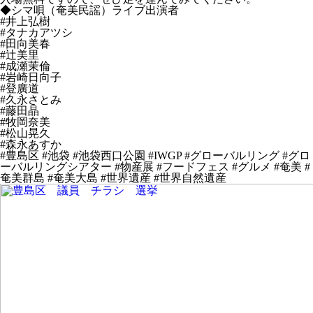
◆シマ唄（奄美民謡）ライブ出演者
#井上弘樹
#タナカアツシ
#田向美春
#辻美里
#成瀬茉倫
#岩崎日向子
#登廣道
#久永さとみ
#藤田晶
#牧岡奈美
#松山晃久
#森永あすか
#豊島区 #池袋 #池袋西口公園 #IWGP #グローバルリング #グロ
ーバルリングシアター #物産展 #フードフェス #グルメ #奄美 #
奄美群島 #奄美大島 #世界遺産 #世界自然遺産