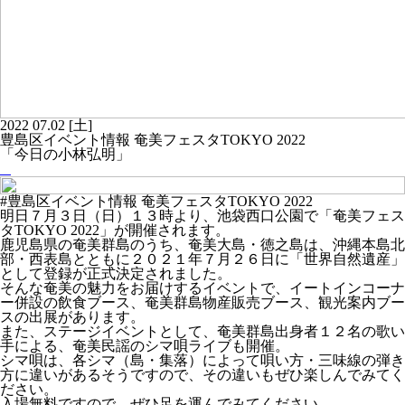
2022
07.02
[土]
豊島区イベント情報 奄美フェスタTOKYO 2022
「今日の小林弘明」
#豊島区イベント情報 奄美フェスタTOKYO 2022
明日７月３日（日）１３時より、池袋西口公園で「奄美フェス
タTOKYO 2022」が開催されます。
鹿児島県の奄美群島のうち、奄美大島・徳之島は、沖縄本島北
部・西表島とともに２０２１年７月２６日に「世界自然遺産」
として登録が正式決定されました。
そんな奄美の魅力をお届けするイベントで、イートインコーナ
ー併設の飲食ブース、奄美群島物産販売ブース、観光案内ブー
スの出展があります。
また、ステージイベントとして、奄美群島出身者１２名の歌い
手による、奄美民謡のシマ唄ライブも開催。
シマ唄は、各シマ（島・集落）によって唄い方・三味線の弾き
方に違いがあるそうですので、その違いもぜひ楽しんでみてく
ださい。
入場無料ですので、ぜひ足を運んでみてください。