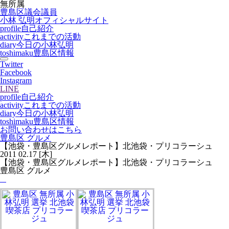
無所属
豊島区議会議員
小林 弘明
オフィシャルサイト
profile
自己紹介
activity
これまでの活動
diary
今日の小林弘明
toshimaku
豊島区情報
Twitter
Facebook
Instagram
LINE
profile
自己紹介
activity
これまでの活動
diary
今日の小林弘明
toshimaku
豊島区情報
お問い合わせはこちら
豊島区 グルメ
【池袋・豊島区グルメレポート】北池袋・プリコラーシュ
2011
02.17
[木]
【池袋・豊島区グルメレポート】北池袋・プリコラーシュ
豊島区 グルメ