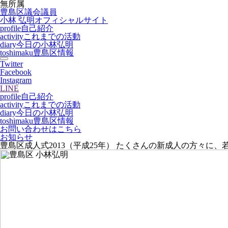
無所属
豊島区議会議員
小林 弘明
オフィシャルサイト
profile
自己紹介
activity
これまでの活動
diary
今日の小林弘明
toshimaku
豊島区情報
Twitter
Facebook
Instagram
LINE
profile
自己紹介
activity
これまでの活動
diary
今日の小林弘明
toshimaku
豊島区情報
お問い合わせはこちら
お知らせ
豊島区成人式2013（平成25年） たくさんの新成人の方々