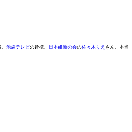
様、
池袋テレビ
の皆様、
日本維新の会
の
佐々木りえ
さん、本当