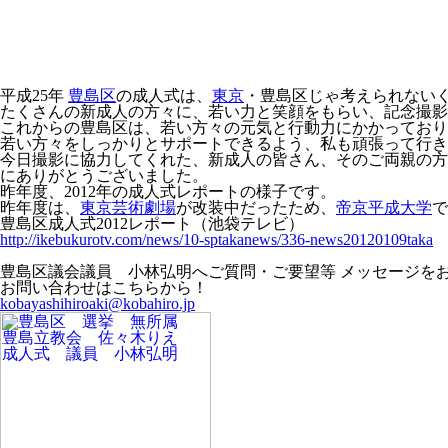
平成25年
豊島区
の成人式は、
東京
・豊島区じゃ考えられない
たくさんの新成人の方々に、若い力と笑顔をもらい、記念撮影
これからの豊島区は、若い方々の元気と行動力にかかっており
若い方々をしっかりとサポートできるよう、私も頑張って行き
今日撮影に協力してくれた、新成人の皆さん、そのご両親の方
にありがとうございました。
昨年度、2012年の成人式レポートの様子です。
昨年度は、
東京芸術劇場
が改装中だったため、
帝京平成大学
で
豊島区成人式2012レポート（池袋テレビ）
http://ikebukurotv.com/news/10-sptakanews/336-news20120109taka
豊島区議会議員 小林弘明へご質問・ご要望等 メッセージを
お問い合わせはこちらから！
kobayashihiroaki@kobahiro.jp