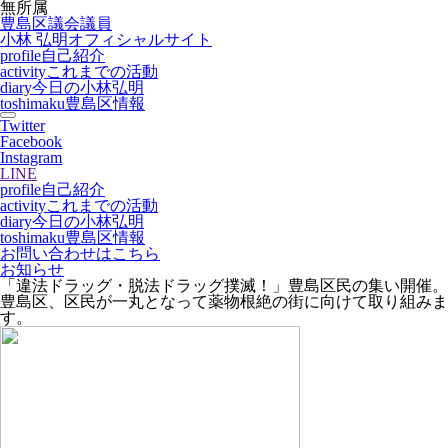
無所属
豊島区議会議員
小林 弘明
オフィシャルサイト
profile
自己紹介
activity
これまでの活動
diary
今日の小林弘明
toshimaku
豊島区情報
Twitter
Facebook
Instagram
LINE
profile
自己紹介
activity
これまでの活動
diary
今日の小林弘明
toshimaku
豊島区情報
お問い合わせはこちら
お知らせ
「違法ドラッグ・脱法ドラッグ撲滅！」豊島区民の集い開催。
豊島区、区民が一丸となって薬物根絶の街に向けて取り組みま
す。