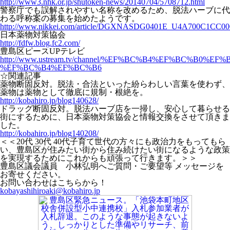
http://www3.nhk.or.jp/shutoken-news/20140704/5708712.html
警察庁でも誤解されやすい名称を改めるため、脱法ハーブに代
わる呼称案の募集を始めたようです。
http://www.nikkei.com/article/DGXNASDG0401E_U4A700C1CC00
日本薬物対策協会
http://fdfw.blog.fc2.com/
豊島区ピースUPテレビ
http://www.ustream.tv/channel/%EF%BC%B4%EF%BC%B0%EF%
%EF%BC%B4%EF%BC%B6
☆関連記事
薬物断固反対。脱法・合法といった紛らわしい言葉を使わず、
薬物は薬物として徹底に規制・根絶を。
http://kobahiro.jp/blog140628/
ドラッグ断固反対。脱法ハーブ店を一掃し、安心して暮らせる
街にするために、日本薬物対策協会と情報交換をさせて頂きま
した。
http://kobahiro.jp/blog140208/
＜＜20代 30代 40代子育て世代の方々にも政治力をもってもら
い、豊島区が住みたい街から住み続けたい街になるような政策
を実現するためにこれからも頑張って行きます。＞＞
豊島区議会議員 小林弘明へご質問・ご要望等 メッセージを
お寄せください。
お問い合わせはこちらから！
kobayashihiroaki@kobahiro.jp