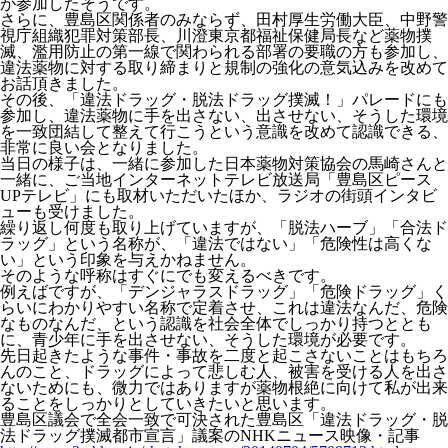
が参加したそうです。
さらに、豊島区関係者のみならず、田村厚生労働大臣、中野警
視庁組織犯罪対策部長、川澄東京都福祉保健局長など薬物撲
滅、濫用防止の第一線で関わられる部署の要職の方も参加し、
違法薬物に対する取り締まりと規制の強化の意気込みを改めて
お話頂きました。
その後、「違法ドラッグ・脱法ドラッグ撲滅！」パレードにも
参加し、違法薬物に手を出さない、出させない、そうした環境
を一致団結して整えて行こうという意識を改めて認識できる、
非常に良い会となりました。
当日の様子は、一緒に参加した日本薬物対策協会の馬崎さんと
一緒に、ご当地インターネットテレビ放送局「豊島区ピース
UPテレビ」にも取材いただいたほか、ラジオの街頭インタビ
ューも受けました。
繰り返し何度も取り上げていますが、「脱法ハーブ」「合法ド
ラッグ」という名称が、「違法ではない」「危険性は高くな
い」という印象を与えかねません。
そのような呼称はすぐにでも変えるべきです。
例えばですが、「デンジャラスドラッグ」「危険ドラッグ」く
らいにわかりやすい名称で定着させ、これは違法なんだ、危険
なものなんだ、という認識を社会全体でしっかり持つととも
に、青少年に手を出させない、そうした環境が必要です。
先日起きたような事件・事故を二度と起こさないことはもちろ
んのこと、ドラッグによって悲しむ人、被害を受ける人を出さ
ないためにも、微力ではありますが薬物根絶に向けて私が出来
ることをしっかりとしていきたいと思います。
豊島区議会で全会一致で可決された豊島区「違法ドラッグ・脱
法ドラッグ撲滅都市宣言」議案のNHKニュース映像・記事