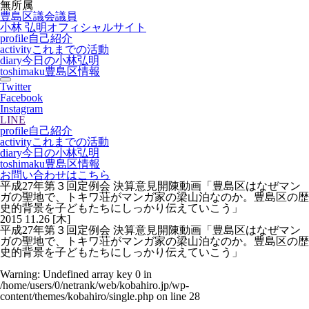
無所属
豊島区議会議員
小林 弘明
オフィシャルサイト
profile
自己紹介
activity
これまでの活動
diary
今日の小林弘明
toshimaku
豊島区情報
Twitter
Facebook
Instagram
LINE
profile
自己紹介
activity
これまでの活動
diary
今日の小林弘明
toshimaku
豊島区情報
お問い合わせはこちら
平成27年第３回定例会 決算意見開陳動画「豊島区はなぜマン
ガの聖地で、トキワ荘がマンガ家の梁山泊なのか。豊島区の歴
史的背景を子どもたちにしっかり伝えていこう」
2015
11.26
[木]
平成27年第３回定例会 決算意見開陳動画「豊島区はなぜマン
ガの聖地で、トキワ荘がマンガ家の梁山泊なのか。豊島区の歴
史的背景を子どもたちにしっかり伝えていこう」
Warning
: Undefined array key 0 in
/home/users/0/netrank/web/kobahiro.jp/wp-
content/themes/kobahiro/single.php
on line
28