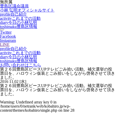
無所属
豊島区議会議員
小林 弘明
オフィシャルサイト
profile
自己紹介
activity
これまでの活動
diary
今日の小林弘明
toshimaku
豊島区情報
Twitter
Facebook
Instagram
LINE
profile
自己紹介
activity
これまでの活動
diary
今日の小林弘明
toshimaku
豊島区情報
お問い合わせはこちら
第２６回豊島区ピースUPテレビごみ拾い活動。補欠選挙の投
票日を、ハロウィン仮装とごみ拾いをしながら啓発させて頂き
ました。
2016
11.02
[水]
第２６回豊島区ピースUPテレビごみ拾い活動。補欠選挙の投
票日を、ハロウィン仮装とごみ拾いをしながら啓発させて頂き
ました。
Warning
: Undefined array key 0 in
/home/users/0/netrank/web/kobahiro.jp/wp-
content/themes/kobahiro/single.php
on line
28