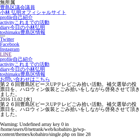
無所属
豊島区議会議員
小林 弘明
オフィシャルサイト
profile
自己紹介
activity
これまでの活動
diary
今日の小林弘明
toshimaku
豊島区情報
Twitter
Facebook
Instagram
LINE
profile
自己紹介
activity
これまでの活動
diary
今日の小林弘明
toshimaku
豊島区情報
お問い合わせはこちら
第２６回豊島区ピースUPテレビごみ拾い活動。補欠選挙の投
票日を、ハロウィン仮装とごみ拾いをしながら啓発させて頂き
ました。
2016
11.02
[水]
第２６回豊島区ピースUPテレビごみ拾い活動。補欠選挙の投
票日を、ハロウィン仮装とごみ拾いをしながら啓発させて頂き
ました。
Warning
: Undefined array key 0 in
/home/users/0/netrank/web/kobahiro.jp/wp-
content/themes/kobahiro/single.php
on line
28