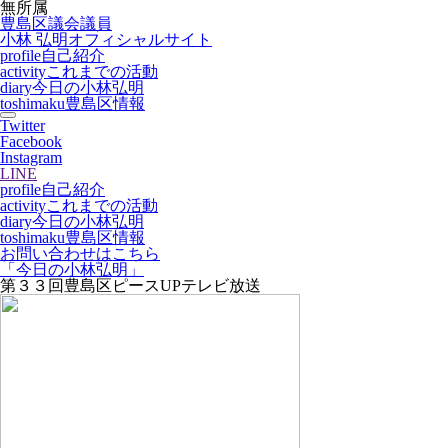
無所属
豊島区議会議員
小林 弘明
オフィシャルサイト
profile
自己紹介
activity
これまでの活動
diary
今日の小林弘明
toshimaku
豊島区情報
Twitter
Facebook
Instagram
LINE
profile
自己紹介
activity
これまでの活動
diary
今日の小林弘明
toshimaku
豊島区情報
お問い合わせはこちら
「今日の小林弘明」
第３３回豊島区ピースUPテレビ放送