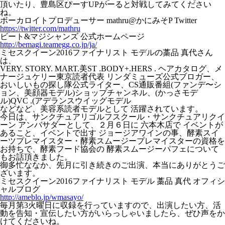
頂いたり、豊島区ぴーすUPがーると対戦してみてください
ね。
ボーカロイトプロデューサー mathru@かにみそP Twitter
https://twitter.com/mathru
ビート&マジシャンズ 公式ホームページ
http://bemagi.teamegg.co.jp/ja/
ミセスクイーン2016ファイナリスト モデルの藁品 真代さん
は、
VERY. STORY. MART.美ST .BODY+.HERS . ヘアカタログ、メ
ナージュケリー東京読者代表 リンダミューズ公式ブロガー、
おいしいもの探し隊公式ライター、CS通販番組(ファンデ〜シ
ョン、美顔器モデル)ショップチャンネル、(かっさモデ
ル)QVC .(アデランスウイッグモデル
などなど、美容系読者モデルとして 活躍されています。
今日は、サンクチュアリゴルフスクール・サンクチュアリクイ
ーン アンバサダーとして、２月６日に 六本木店で イベントが
あること、イベントで出す ジョージアワインの事、酵素スイ
ーツプレマイスター・酵素スムージープレマイスターの資格を
お持ちで、酵素フード協会の 酵素スムージーパフェについて
もお話頂きました。
御多忙ななか、先月に引き続きのご出演、本当にありがとうご
ざいます。
ミセスクイーン2016ファイナリスト モデル 藁品 真代 オフィシ
ャルブログ
http://ameblo.jp/wmasayo/
毎月第3火曜日に収録を行っていますので、出演したい方、活
動を告知・宣伝したい方がいらっしゃいましたら、ぜひ声をか
けてくださいね。