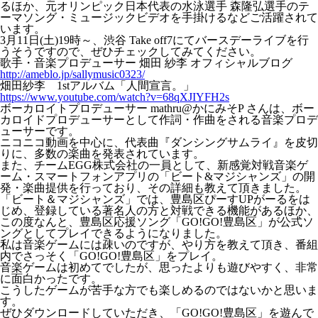
るほか、元オリンピック日本代表の水泳選手 森隆弘選手のテ
ーマソング・ミュージックビデオを手掛けるなどご活躍されて
います。
3月11日(土)19時～、渋谷 Take off7にてバースデーライブを行
うそうですので、ぜひチェックしてみてください。
歌手・音楽プロデューサー 畑田 紗李 オフィシャルブログ
http://ameblo.jp/sallymusic0323/
畑田紗李 1stアルバム「人間宣言。」
https://www.youtube.com/watch?v=68qXJIYFH2s
ボーカロイトプロデューサー mathru@かにみそP さんは、ボー
カロイドプロデューサーとして作詞・作曲をされる音楽プロデ
ューサーです。
ニコニコ動画を中心に、代表曲『ダンシングサムライ』を皮切
りに、多数の楽曲を発表されています。
また、チームEGG株式会社の一員として、新感覚対戦音楽ゲ
ーム・スマートフォンアプリの「ビート&マジシャンズ」の開
発・楽曲提供を行っており、その詳細も教えて頂きました。
「ビート＆マジシャンズ」では、豊島区ぴーすUPがーるをは
じめ、登録している著名人の方と対戦できる機能があるほか、
この度なんと、豊島区応援ソング「GO!GO!豊島区」が公式ソ
ングとしてプレイできるようになりました。
私は音楽ゲームには疎いのですが、やり方を教えて頂き、番組
内でさっそく「GO!GO!豊島区」をプレイ。
音楽ゲームは初めてでしたが、思ったよりも遊びやすく、非常
に面白かったです。
こうしたゲームが苦手な方でも楽しめるのではないかと思いま
す。
ぜひダウンロードしていただき、「GO!GO!豊島区」を遊んで