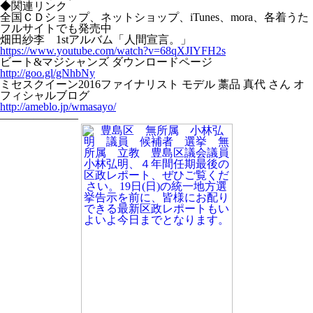
◆関連リンク
全国ＣＤショップ、ネットショップ、iTunes、mora、各着うた
フルサイトでも発売中
畑田紗李 1stアルバム「人間宣言。」
https://www.youtube.com/watch?v=68qXJIYFH2s
ビート&マジシャンズ ダウンロードページ
http://goo.gl/gNhbNy
ミセスクイーン2016ファイナリスト モデル 藁品 真代 さん オ
フィシャルブログ
http://ameblo.jp/wmasayo/
———————