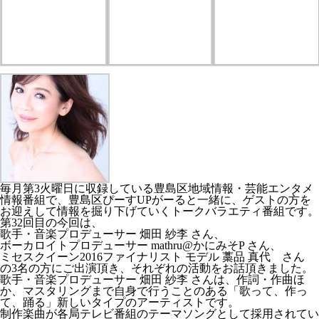
毎月第3火曜日に収録している豊島区地域情報・芸能エンタメ
情報番組で、豊島区ぴーすUPがーると一緒に、ゲストの方を
お迎えして情報を掘り下げていくトークバラエティ番組です。
第32回目の今回は、
歌手・音楽プロデューサー 畑田 紗李 さん、
ボーカロイトプロデューサー mathru@かにみそP さん、
ミセスクイーン2016ファイナリスト モデル 藁品 真代 さん
の3名の方にご出演頂き、それぞれの活動をお話頂きました。
歌手・音楽プロデューサー 畑田 紗李 さんは、作詞・作曲ほ
か、マスタリングまで自身で行うことのある「歌って、作っ
て、踊る」新しいタイプのアーティストです。
制作楽曲が各局テレビ番組のテーマソングとして採用されてい