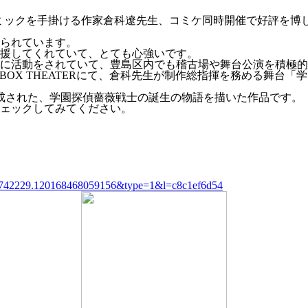
ックを手掛ける作家倉科遼先生、コミケ同時開催で好評を博して
られています。
援してくれていて、とても心強いです。
に活動をされていて、豊島区内でも稽古場や舞台公演を積極的
X in BOX THEATERにて、倉科先生が制作総指揮を務める
成された、学園探偵薔薇戦士の誕生の物語を描いた作品です。
ェックしてみてください。
073742229.120168468059156&type=1&l=c8c1ef6d54