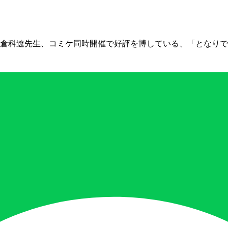
倉科遼先生、コミケ同時開催で好評を博している、「となりでコ