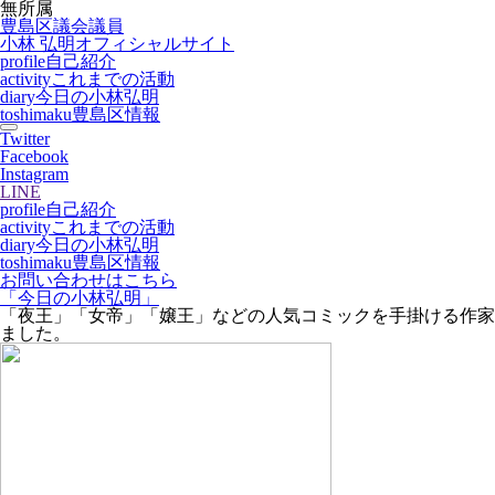
無所属
豊島区議会議員
小林 弘明
オフィシャルサイト
profile
自己紹介
activity
これまでの活動
diary
今日の小林弘明
toshimaku
豊島区情報
Twitter
Facebook
Instagram
LINE
profile
自己紹介
activity
これまでの活動
diary
今日の小林弘明
toshimaku
豊島区情報
お問い合わせはこちら
「今日の小林弘明」
「夜王」「女帝」「嬢王」などの人気コミックを手掛ける作家
ました。