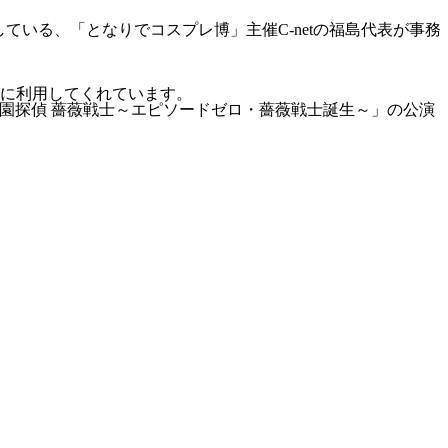
いる、「となりでコスプレ博」主催C-netの福島代表が事務
に利用してくれています。
舞台「学園探偵 薔薇戦士～エピソードゼロ・薔薇戦士誕生～」の公演