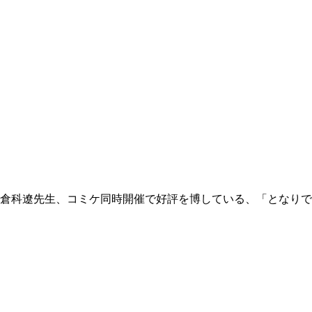
倉科遼先生、コミケ同時開催で好評を博している、「となりでコ