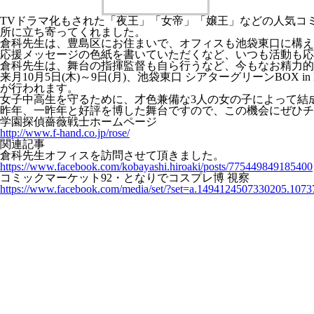
TVドラマ化もされた「夜王」「女帝」「嬢王」などの人気コミ
所に立ち寄ってくれました。
倉科先生は、豊島区にお住まいで、オフィスも池袋東口に構え
応援メッセージの色紙を書いていただくなど、いつも活動も応
倉科先生は、舞台の指揮監督も自ら行うなど、今もなお精力的
来月10月5日(木)～9日(月)、池袋東口 シアターグリーンBO
が行われます。
女子中高生を守るために、才色兼備な3人の女の子によって結
昨年、一昨年と好評を博した舞台ですので、この機会にぜひチ
学園探偵薔薇戦士ホームページ
http://www.f-hand.co.jp/rose/
関連記事
倉科先生オフィスを訪問させて頂きました。
https://www.facebook.com/kobayashi.hiroaki/posts/775449849185400
コミックマーケット92・となりでコスプレ博 視察
https://www.facebook.com/media/set/?set=a.1494124507330205.1