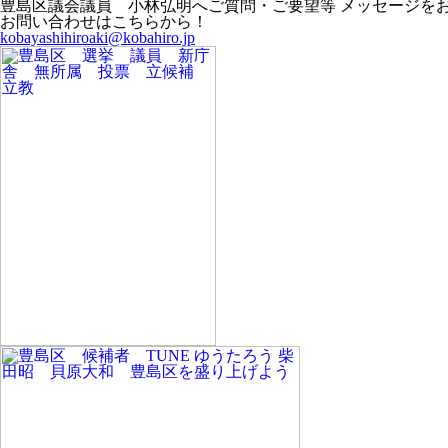
豊島区議会議員 小林弘明へご質問・ご要望等 メッセージを
お問い合わせはこちらから！
kobayashihiroaki@kobahiro.jp