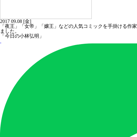
2017
09.08
[金]
「夜王」「女帝」「嬢王」などの人気コミックを手掛ける作家
ました。
「今日の小林弘明」