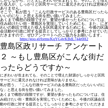
しかしながら、たとえにぎわいが生まれても、そのことで増え
た収入が、しっかりと区民サービスに還元されなければ意味が
ありません。
そこで、私が思う「こんな行政サービスのある豊島区だったら
いいのにな」と思える街を想い描いてみました。
あくまで構想の段階ですが、要望が多かったものについては、
住み続けたい街・豊島区を実現していくためにも、また、にぎ
わいの創出で増えた収入を区民還元するためにも、今後の区議
会活動や行政に対する提言としてしっかりと参考にさせていた
だきますので、ぜひアンケートへのご協力をお願いします。
https://goo.gl/forms/KqYG4vKBdL744r0H2