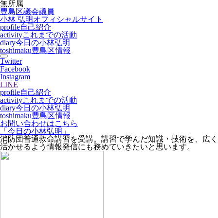
無所属
豊島区議会議員
小林 弘明
オフィシャルサイト
profile
自己紹介
activity
これまでの活動
diary
今日の小林弘明
toshimaku
豊島区情報
Twitter
Facebook
Instagram
LINE
profile
自己紹介
activity
これまでの活動
diary
今日の小林弘明
toshimaku
豊島区情報
お問い合わせはこちら
「今日の小林弘明」
消防団普通救命講習を受講。講習で学んだ知識・技術を、広く
活かせるよう情報発信にも務めていきたいと思います。