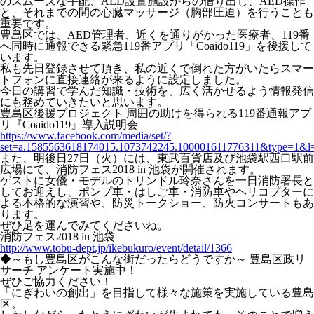
のスムーズな手配、AED設置施設からの借り出し、AED操作
と、それまでの間の心臓マッサージ（胸部圧迫）を行うことも
重要です。
豊島区では、AED管理者、近くを通りがかった医療者、119番
へ同時に通報できる緊急119番アプリ「Coaido119」を後援して
います。
私も先日登録させて頂き、私の近くで倒れた方がいたらスマー
トフォンに直接連絡が来るように設定しました。
今日の講習で学んだ知識・技術を、広く活かせるよう情報発信
にも務めていきたいと思います。
豊島区後援プロジェクト 周囲の助けを得られる119番通報アプ
リ『Coaido119』導入説明会
https://www.facebook.com/media/set/?
set=a.1585563618174015.1073742245.100001611776311&type=1&l
また、明後日27日（火）には、東武百貨店及び池袋駅西口駅前
広場にて、消防フェス2018 in 池袋が開催されます。
ゲストに女優・モデルのトリンドル玲奈さんを一日消防署長と
してお迎えし、ポンプ車・はしご車・消防車やヘリコプターに
よる本格的な演習や、防災トークショー、防火コンサートもあ
ります。
ぜひ足を運んでみてくださいね。
消防フェス2018 in 池袋
http://www.tobu-dept.jp/ikebukuro/event/detail/1366
◆～もし豊島区がこんな街だったらどうですか～ 豊島区政リ
サーチ アンケート実施中！
ぜひご協力ください！
「にぎわいの創出」を目指して様々な施策を実施している豊島
区。