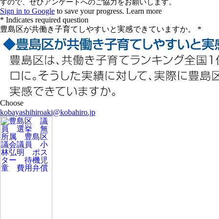
kobayashihiroaki@kobahiro.jp