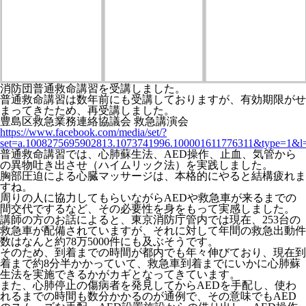
消防団普通救命講習を受講しました。
普通救命講習は数年前にも受講しておりますが、有効期限がせ
まってきたため、再受講しました。
豊島区救急業務連絡協議会 救急講演会
https://www.facebook.com/media/set/?
set=a.1008275695902813.1073741996.100001611776311&type=1&l
普通救命講習では、心肺蘇生法、AED操作、止血、気管から
の異物吐き出させ（ハイムリック法）を実践しました。
胸部圧迫による心臓マッサージは、本格的にやると結構疲れま
すね。
周りの人に協力してもらいながらAEDや救急車が来るまでの
間交代でするなど、その必要性を身をもって実感しました。
講師の方のお話によると、東京消防庁管内では現在、253台の
救急車が配備されていますが、それに対して年間の救急出動件
数はなんと約78万5000件にも及ぶそうです。
そのため、到着までの時間が都内でも年々伸びており、現在到
着まで約8分半かかっていて、救急車到着までにいかに心肺蘇
生法を実施できるかがカギとなってきています。
また、心肺停止の傷病者を発見してからAEDを手配し、使わ
れるまでの時間も数分かかるのが通例で、その意味でもAED