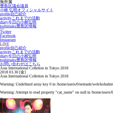
無所属
豊島区議会議員
小林 弘明
オフィシャルサイト
profile
自己紹介
activity
これまでの活動
diary
今日の小林弘明
toshimaku
豊島区情報
Twitter
Facebook
Instagram
LINE
profile
自己紹介
activity
これまでの活動
diary
今日の小林弘明
toshimaku
豊島区情報
お問い合わせはこちら
Asia International Colletion in Tokyo 2018
2018
03.30
[金]
Asia International Colletion in Tokyo 2018
Warning
: Undefined array key 0 in
/home/users/0/netrank/web/kobahir
Warning
: Attempt to read property "cat_name" on null in
/home/users/