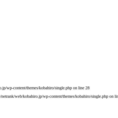
o.jp/wp-content/themes/kobahiro/single.php
on line
28
0/netrank/web/kobahiro.jp/wp-content/themes/kobahiro/single.php
on li