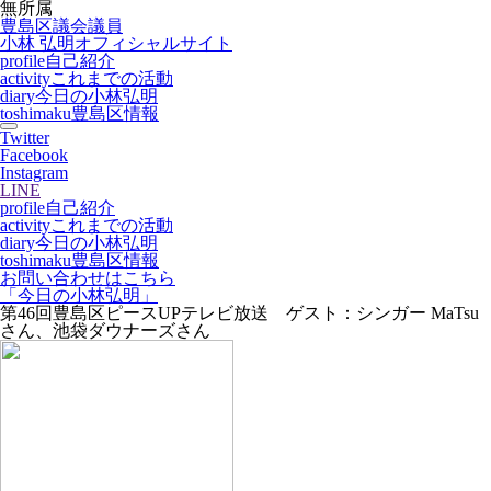
無所属
豊島区議会議員
小林 弘明
オフィシャルサイト
profile
自己紹介
activity
これまでの活動
diary
今日の小林弘明
toshimaku
豊島区情報
Twitter
Facebook
Instagram
LINE
profile
自己紹介
activity
これまでの活動
diary
今日の小林弘明
toshimaku
豊島区情報
お問い合わせはこちら
「今日の小林弘明」
第46回豊島区ピースUPテレビ放送 ゲスト：シンガー MaTsu
さん、池袋ダウナーズさん