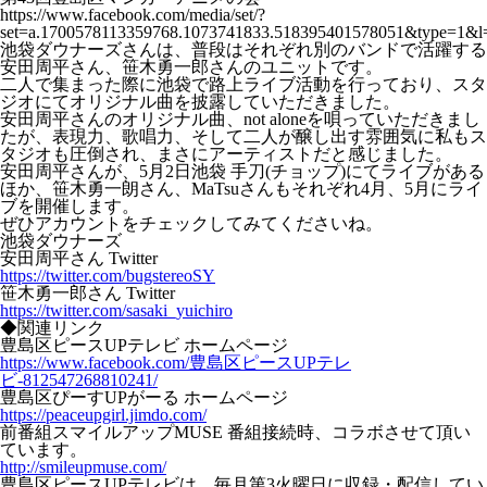
https://www.facebook.com/media/set/?
set=a.1700578113359768.1073741833.518395401578051&type=1&l
池袋ダウナーズさんは、普段はそれぞれ別のバンドで活躍する
安田周平さん、笹木勇一郎さんのユニットです。
二人で集まった際に池袋で路上ライブ活動を行っており、スタ
ジオにてオリジナル曲を披露していただきました。
安田周平さんのオリジナル曲、not aloneを唄っていただきまし
たが、表現力、歌唱力、そして二人が醸し出す雰囲気に私もス
タジオも圧倒され、まさにアーティストだと感じました。
安田周平さんが、5月2日池袋 手刀(チョップ)にてライブがある
ほか、笹木勇一朗さん、MaTsuさんもそれぞれ4月、5月にライ
ブを開催します。
ぜひアカウントをチェックしてみてくださいね。
池袋ダウナーズ
安田周平さん Twitter
https://twitter.com/bugstereoSY
笹木勇一郎さん Twitter
https://twitter.com/sasaki_yuichiro
◆関連リンク
豊島区ピースUPテレビ ホームページ
https://www.facebook.com/豊島区ピースUPテレ
ビ-812547268810241/
豊島区ぴーすUPがーる ホームページ
https://peaceupgirl.jimdo.com/
前番組スマイルアップMUSE 番組接続時、コラボさせて頂い
ています。
http://smileupmuse.com/
豊島区ピースUPテレビは、毎月第3火曜日に収録・配信してい