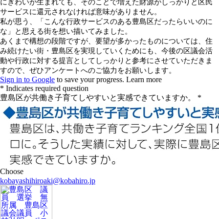
kobayashihiroaki@kobahiro.jp