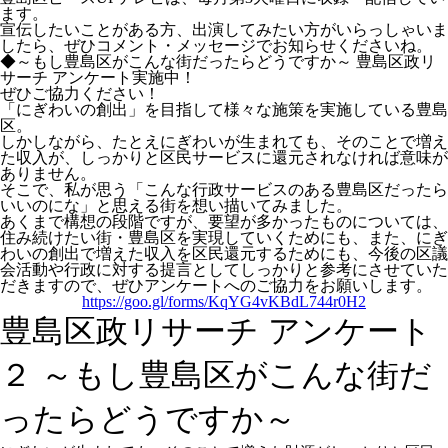
ます。
宣伝したいことがある方、出演してみたい方がいらっしゃいま
したら、ぜひコメント・メッセージでお知らせくださいね。
◆～もし豊島区がこんな街だったらどうですか～ 豊島区政リ
サーチ アンケート実施中！
ぜひご協力ください！
「にぎわいの創出」を目指して様々な施策を実施している豊島
区。
しかしながら、たとえにぎわいが生まれても、そのことで増え
た収入が、しっかりと区民サービスに還元されなければ意味が
ありません。
そこで、私が思う「こんな行政サービスのある豊島区だったら
いいのにな」と思える街を想い描いてみました。
あくまで構想の段階ですが、要望が多かったものについては、
住み続けたい街・豊島区を実現していくためにも、また、にぎ
わいの創出で増えた収入を区民還元するためにも、今後の区議
会活動や行政に対する提言としてしっかりと参考にさせていた
だきますので、ぜひアンケートへのご協力をお願いします。
https://goo.gl/forms/KqYG4vKBdL744r0H2