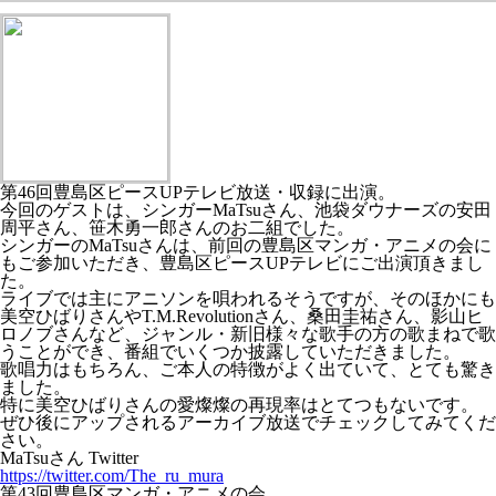
第46回豊島区ピースUPテレビ放送・収録に出演。
今回のゲストは、シンガーMaTsuさん、池袋ダウナーズの安田
周平さん、笹木勇一郎さんのお二組でした。
シンガーのMaTsuさんは、前回の豊島区マンガ・アニメの会に
もご参加いただき、豊島区ピースUPテレビにご出演頂きまし
た。
ライブでは主にアニソンを唄われるそうですが、そのほかにも
美空ひばりさんやT.M.Revolutionさん、桑田圭祐さん、影山ヒ
ロノブさんなど、ジャンル・新旧様々な歌手の方の歌まねで歌
うことができ、番組でいくつか披露していただきました。
歌唱力はもちろん、ご本人の特徴がよく出ていて、とても驚き
ました。
特に美空ひばりさんの愛燦燦の再現率はとてつもないです。
ぜひ後にアップされるアーカイブ放送でチェックしてみてくだ
さい。
MaTsuさん Twitter
https://twitter.com/The_ru_mura
第43回豊島区マンガ・アニメの会