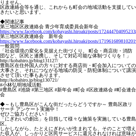
りません。
区政連絡会等を通じ、これからも町会の地域活動を支援してい
きたいと思います。
◆関連記事
第三地区区政連絡会 青少年育成委員会新年会
https://www.facebook.com/kobayashi.hiroaki/posts/172444704095233
第三地区区政連絡会 新年会
https://www.facebook.com/kobayashi.hiroaki/posts/171961689810201
一般質問
「社会環境の変化を見据えた街づくり。 町会・商店街・消防
団など、区民と連携し、そして対応可能な体制づくりを！」
http://kobahiro.jp/blog131127/
豊島区在住外国人の方々に対する商店街・町会加入についての
大事さと、それにつながる地域の防災・防犯体制について講演
させて頂いた事もあります。
http://kobahiro.jp/blog130721/
#小林弘明地域活動
#豊島区 #池袋 #第三地区 #新年会 #町会 #区政連絡会 #町会連合
会
◆～もし豊島区がこんな街だったらどうですか～ 豊島区政リ
サーチ アンケート実施中！
ぜひご協力ください！
「にぎわいの創出」を目指して様々な施策を実施している豊島
区。
しかしながら、たとえにぎわいが生まれても、そのことで増え
た収入が、しっかりと区民サービスに還元されなければ意味が