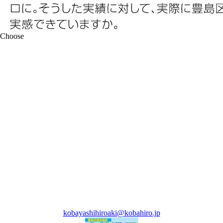
kobayashihiroaki@kobahiro.jp