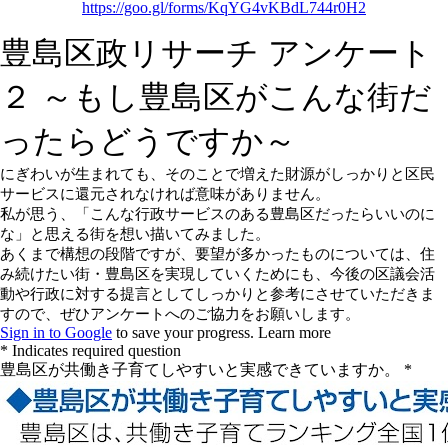
https://goo.gl/forms/KqYG4vKBdL744r0H2