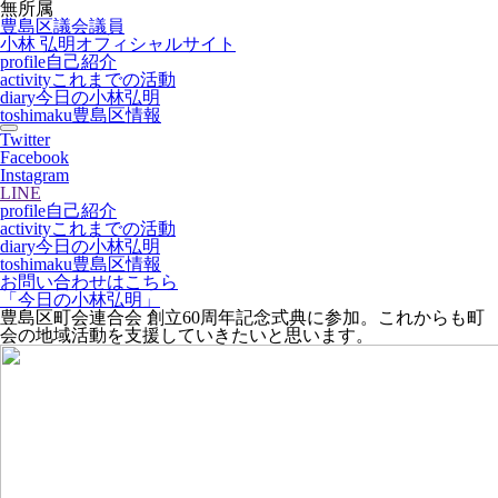
無所属
豊島区議会議員
小林 弘明
オフィシャルサイト
profile
自己紹介
activity
これまでの活動
diary
今日の小林弘明
toshimaku
豊島区情報
Twitter
Facebook
Instagram
LINE
profile
自己紹介
activity
これまでの活動
diary
今日の小林弘明
toshimaku
豊島区情報
お問い合わせはこちら
「今日の小林弘明」
豊島区町会連合会 創立60周年記念式典に参加。これからも町
会の地域活動を支援していきたいと思います。