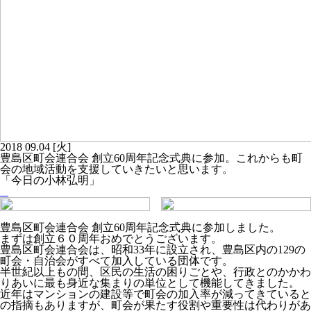
2018
09.04
[火]
豊島区町会連合会 創立60周年記念式典に参加。これからも町
会の地域活動を支援していきたいと思います。
「今日の小林弘明」
豊島区町会連合会 創立60周年記念式典に参加しました。
まずは創立６０周年おめでとうございます。
豊島区町会連合会は、昭和33年に設立され、豊島区内の129の
町会・自治会がすべて加入している団体です。
半世紀以上もの間、区民の生活の困りごとや、行政とのかかわ
りあいに最も身近な集まりの単位として機能してきました。
近年はマンションの建設等で町会の加入率が減ってきていると
の指摘もありますが、町会が果たす役割や重要性は代わりがあ