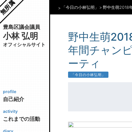
無所属
「今日の小林弘明」
野中生萌201
豊島区議会議員
野中生萌20
小林 弘明
オフィシャルサイト
年間チャンピ
ーティ
「今日の小林弘明」
profile
自己紹介
activity
これまでの活動
diary