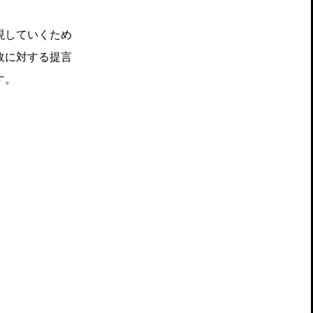
現していくため
政に対する提言
す。