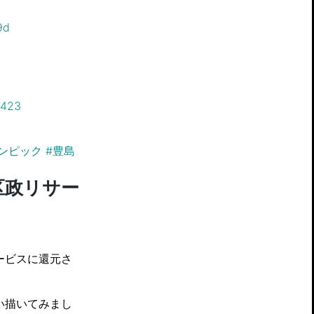
9d
7423
ンピック
#
豊島
区政リサー
ービスに還元さ
い描いてみまし