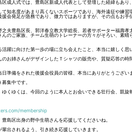
島区成人式では、豊島区新成人代表として登壇した経緯もあり
して知名度があまり高くないスポーツであり、海外遠征や練習
後援会発足が急務であり、微力ではありますが、その点もお手
野之夫豊島区長、郭洋春立教大学総長、若者サポーター福壽孝
さんのご家族、チーム生萌のトレーナーの方々がそろい、素晴
る活躍に向けた第一歩の場に立ち会えたこと、本当に嬉しく思
んのお姉さんがデザインしたＴシャツの販売や、質疑応答の時
当日準備をされた後援会役員の皆様、本当にありがとうござい
き募集中です。
、ゆくゆくは、今回のように本人とお会いできる壮行会、凱旋
ters.com/
membership
、豊島区出身の野中生萌さんを応援してくださいね。
が輩出されるよう、引き続き応援していきます。