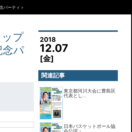
記念パーティ
カップ
2018
12.07
記念パ
[金]
関連記事
東京都河川大会に豊島区
代表とし...
日本バスケットボール協
会公認・...