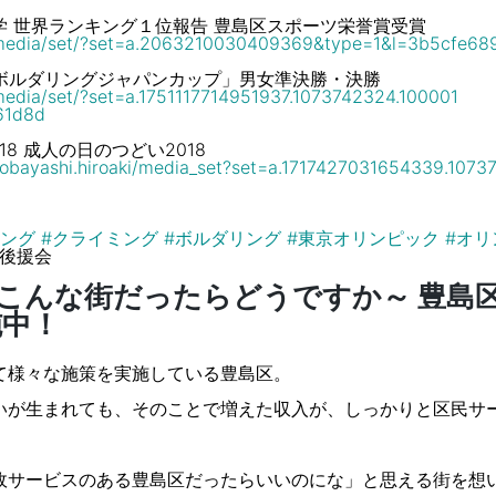
 世界ランキング１位報告 豊島区スポーツ栄誉賞受賞
edia/set/
?set=a.2063210030409369&type=1&l=3b5cfe68
回ボルダリングジャパンカップ」男女準決勝・決勝
edia/set/
?set=a.1751117714951937.1073742324.100001
61d8d
8 成人の日のつどい2018
obayashi.hiroaki/
media_set?set=a.1717427031654339.1073
ング
#
クライミング
#
ボルダリング
#
東京オリンピック
#
オリ
後援会
こんな街だったらどうですか～ 豊島
施中！
て様々な施策を実施している豊島区。
いが生まれても、そのことで増えた収入が、しっかりと区民サ
。
政サービスのある豊島区だったらいいのにな」と思える街を想