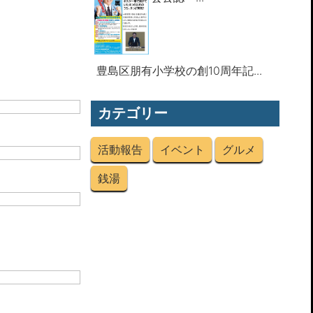
豊島区朋有小学校の創10周年記...
カテゴリー
活動報告
イベント
グルメ
銭湯