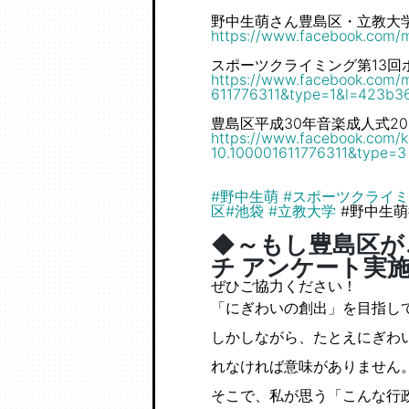
野中生萌さん豊島区・立教大学
https://www.facebook.com/m
スポーツクライミング第13
https://www.facebook.com/m
611776311&type=1&l=423b3
豊島区平成30年音楽成人式201
https://www.facebook.com/
k
10.100001611776311&type=3
#
野中生萌
#
スポーツクライミ
区
#
池袋
#
立教大学
#野中生萌
◆～もし豊島区が
チ アンケート実
ぜひご協力ください！
「にぎわいの創出」を目指し
しかしながら、たとえにぎわ
れなければ意味がありません
そこで、私が思う「こんな行