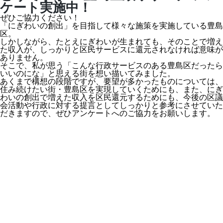
ケート実施中！
ぜひご協力ください！
「にぎわいの創出」を目指して様々な施策を実施している豊島
区。
しかしながら、たとえにぎわいが生まれても、そのことで増え
た収入が、しっかりと区民サービスに還元されなければ意味が
ありません。
そこで、私が思う「こんな行政サービスのある豊島区だったら
いいのにな」と思える街を想い描いてみました。
あくまで構想の段階ですが、要望が多かったものについては、
住み続けたい街・豊島区を実現していくためにも、また、にぎ
わいの創出で増えた収入を区民還元するためにも、今後の区議
会活動や行政に対する提言としてしっかりと参考にさせていた
だきますので、ぜひアンケートへのご協力をお願いします。