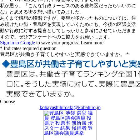
kobayashihiroaki@kobahiro.jp