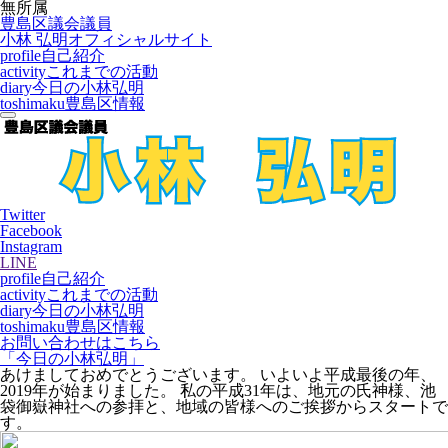
無所属
豊島区議会議員
小林 弘明
オフィシャルサイト
profile
自己紹介
activity
これまでの活動
diary
今日の小林弘明
toshimaku
豊島区情報
Twitter
Facebook
Instagram
LINE
profile
自己紹介
activity
これまでの活動
diary
今日の小林弘明
toshimaku
豊島区情報
お問い合わせはこちら
「今日の小林弘明」
あけましておめでとうございます。 いよいよ平成最後の年、
2019年が始まりました。 私の平成31年は、地元の氏神様、池
袋御嶽神社への参拝と、地域の皆様へのご挨拶からスタートで
す。