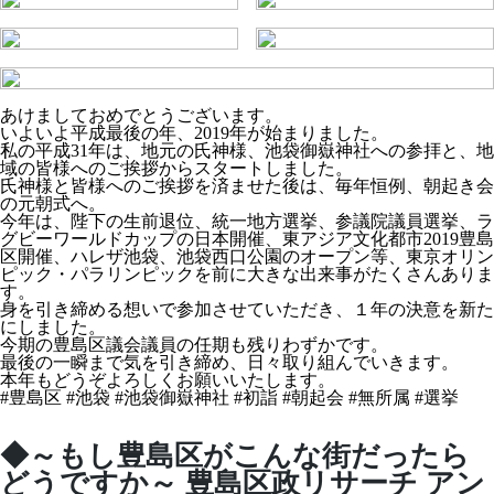
あけましておめでとうございます。
いよいよ平成最後の年、2019年が始まりました。
私の平成31年は、地元の氏神様、池袋御嶽神社への参拝と、地
域の皆様へのご挨拶からスタートしました。
氏神様と皆様へのご挨拶を済ませた後は、毎年恒例、朝起き会
の元朝式へ。
今年は、陛下の生前退位、統一地方選挙、参議院議員選挙、ラ
グビーワールドカップの日本開催、東アジア文化都市2019豊島
区開催、ハレザ池袋、池袋西口公園のオープン等、東京オリン
ピック・パラリンピックを前に大きな出来事がたくさんありま
す。
身を引き締める想いで参加させていただき、１年の決意を新た
にしました。
今期の豊島区議会議員の任期も残りわずかです。
最後の一瞬まで気を引き締め、日々取り組んでいきます。
本年もどうぞよろしくお願いいたします。
#豊島区 #池袋 #池袋御嶽神社 #初詣 #朝起会 #無所属 #選挙
◆～もし豊島区がこんな街だったら
どうですか～ 豊島区政リサーチ アン