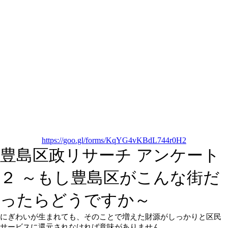
https://goo.gl/forms/KqYG4vKBdL744r0H2