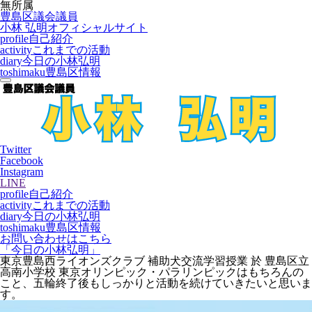
無所属
豊島区議会議員
小林 弘明
オフィシャルサイト
profile
自己紹介
activity
これまでの活動
diary
今日の小林弘明
toshimaku
豊島区情報
Twitter
Facebook
Instagram
LINE
profile
自己紹介
activity
これまでの活動
diary
今日の小林弘明
toshimaku
豊島区情報
お問い合わせはこちら
「今日の小林弘明」
東京豊島西ライオンズクラブ 補助犬交流学習授業 於 豊島区立
高南小学校 東京オリンピック・パラリンピックはもちろんの
こと、五輪終了後もしっかりと活動を続けていきたいと思いま
す。