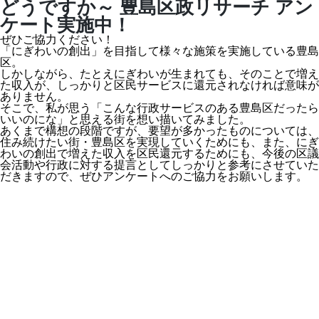
どうですか～ 豊島区政リサーチ アン
ケート実施中！
ぜひご協力ください！
「にぎわいの創出」を目指して様々な施策を実施している豊島
区。
しかしながら、たとえにぎわいが生まれても、そのことで増え
た収入が、しっかりと区民サービスに還元されなければ意味が
ありません。
そこで、私が思う「こんな行政サービスのある豊島区だったら
いいのにな」と思える街を想い描いてみました。
あくまで構想の段階ですが、要望が多かったものについては、
住み続けたい街・豊島区を実現していくためにも、また、にぎ
わいの創出で増えた収入を区民還元するためにも、今後の区議
会活動や行政に対する提言としてしっかりと参考にさせていた
だきますので、ぜひアンケートへのご協力をお願いします。