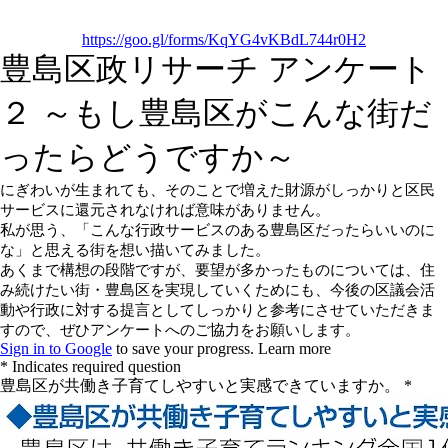
https://goo.gl/forms/KqYG4vKBdL744r0H2