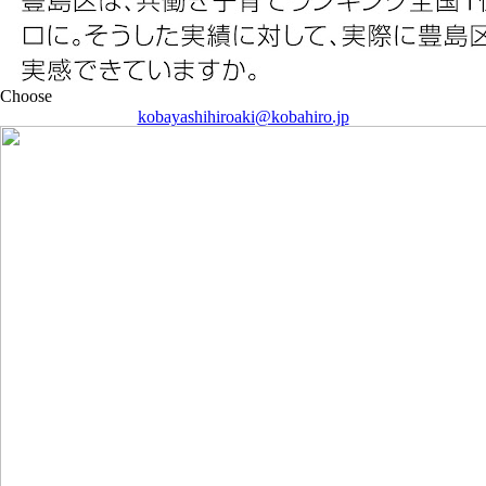
kobayashihiroaki@kobahiro.jp