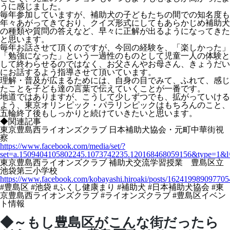
うに感じました。
毎年参加していますが、補助犬の子どもたちの間での知名度も
年々あがってきており、クイズ形式にしてもあらかじめ補助犬
の種類や質問の答えなど、早々に正解が出るようになってきた
と思います。
毎年お話させて頂くのですが、今回の経験を、「楽しかった」
「勉強になった」という一過性のものとして児童一人の体験と
して終わらせるのではなく、お父さんやお母さん、きょうだい
にお話するよう指導させて頂いています。
理解・普及が広まるためには、自身の目でみて、ふれて、感じ
たことを子ども達の言葉で伝えていくことが一番です。
地道ではありますが、こうして少しずつでも、拡がっていける
よう、東京オリンピック・パラリンピックはもちろんのこと、
五輪終了後もしっかりと続けていきたいと思います。
◆関連記事
東京豊島西ライオンズクラブ 日本補助犬協会・元町中華街視
察
https://www.facebook.com/media/set/?
set=a.1509404105802245.1073742235.120168468059156&type=1&l
東京豊島西ライオンズクラブ 補助犬交流学習授業 豊島区立
池袋第三小学校
https://www.facebook.com/kobayashi.hiroaki/posts/162419989097705
#豊島区 #池袋 #ふくし健康まり #補助犬 #日本補助犬協会 #東
京豊島西ライオンズクラブ #ライオンズクラブ #豊島区イベン
ト情報
◆～もし豊島区がこんな街だったら