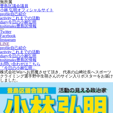
無所属
豊島区議会議員
小林 弘明
オフィシャルサイト
profile
自己紹介
activity
これまでの活動
diary
今日の小林弘明
toshimaku
豊島区情報
Twitter
Facebook
Instagram
LINE
profile
自己紹介
activity
これまでの活動
diary
今日の小林弘明
toshimaku
豊島区情報
お問い合わせはこちら
「今日の小林弘明」
株式会社Wizへお邪魔させて頂き、代表の山﨑社長へスポーツ
クライミング選手野中生萌さんのサイン入りポスターをお届け
しました。