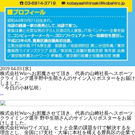
2019
04.03
[水]
株式会社Wizへお邪魔させて頂き、代表の山﨑社長へスポーツ
クライミング選手野中生萌さんのサイン入りポスターをお届け
しました。
「今日の小林弘明」
株式会社Wizへお邪魔させて頂き、代表の山﨑社長へスポーツ
クライミング選手 野中生萌さんのサイン入りポスターをお届
けしました。
株式会社Wiz(ワイズ)は、ヒトと企業の課題をITで解決するを
理念とし、全国に17支社・大塚に本社を構える豊島区の企業で