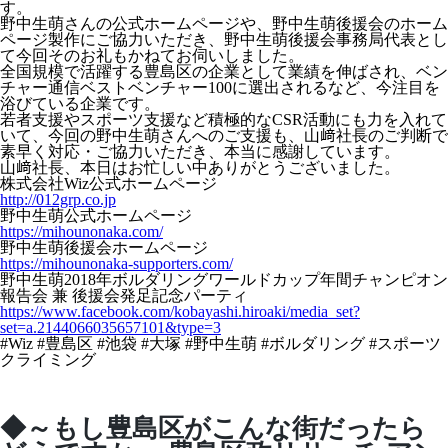
す。
野中生萌さんの公式ホームページや、野中生萌後援会のホーム
ページ製作にご協力いただき、野中生萌後援会事務局代表とし
て今回そのお礼もかねてお伺いしました。
全国規模で活躍する豊島区の企業として業績を伸ばされ、ベン
チャー通信ベストベンチャー100に選出されるなど、今注目を
浴びている企業です。
若者支援やスポーツ支援など積極的なCSR活動にも力を入れて
いて、今回の野中生萌さんへのご支援も、山﨑社長のご判断で
素早く対応・ご協力いただき、本当に感謝しています。
山﨑社長、本日はお忙しい中ありがとうございました。
株式会社Wiz公式ホームページ
http://012grp.co.jp
野中生萌公式ホームページ
https://mihounonaka.com/
野中生萌後援会ホームページ
https://mihounonaka-supporters.com/
野中生萌2018年ボルダリングワールドカップ年間チャンピオン
報告会 兼 後援会発足記念パーティ
https://www.facebook.com/kobayashi.hiroaki/media_set?
set=a.2144066035657101&type=3
#Wiz #豊島区 #池袋 #大塚 #野中生萌 #ボルダリング #スポーツ
クライミング
◆～もし豊島区がこんな街だったら