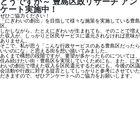
どうですか～ 豊島区政リサーチ アン
ケート実施中！
ぜひご協力ください！
「にぎわいの創出」を目指して様々な施策を実施している豊島
区。
しかしながら、たとえにぎわいが生まれても、そのことで増え
た収入が、しっかりと区民サービスに還元されなければ意味が
ありません。
そこで、私が思う「こんな行政サービスのある豊島区だったら
いいのにな」と思える街を想い描いてみました。
あくまで構想の段階ですが、要望が多かったものについては、
住み続けたい街・豊島区を実現していくためにも、また、にぎ
わいの創出で増えた収入を区民還元するためにも、今後の区議
会活動や行政に対する提言としてしっかりと参考にさせていた
だきますので、ぜひアンケートへのご協力をお願いします。