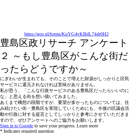
https://goo.gl/forms/KqYG4vKBdL744r0H2