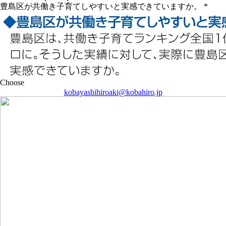
kobayashihiroaki@kobahiro.jp