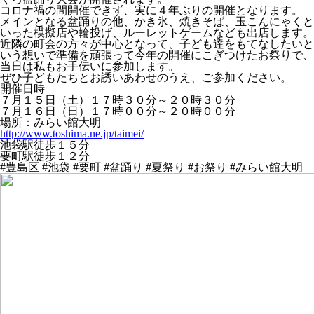
コロナ禍の間開催できず、実に４年ぶりの開催となります。
メインとなる盆踊りの他、かき氷、焼きそば、玉こんにゃくと
いった模擬店や輪投げ、ルーレットゲームなども出店します。
近隣の町会の方々が中心となって、子ども達をもてなしたいと
いう想いで準備を頑張って今年の開催にこぎつけたお祭りで、
当日は私もお手伝いに参加します。
ぜひ子どもたちとお誘いあわせのうえ、ご参加ください。
開催日時
７月１５日（土）１７時３０分～２０時３０分
７月１６日（日）１７時００分～２０時００分
場所：みらい館大明
http://www.toshima.ne.jp/taimei/
池袋駅徒歩１５分
要町駅徒歩１２分
#豊島区 #池袋 #要町 #盆踊り #夏祭り #お祭り #みらい館大明