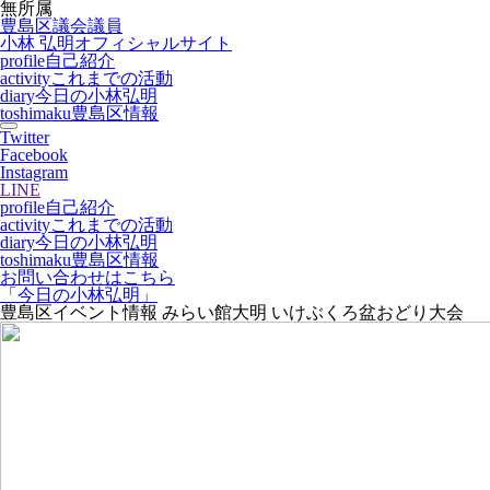
無所属
豊島区議会議員
小林 弘明
オフィシャルサイト
profile
自己紹介
activity
これまでの活動
diary
今日の小林弘明
toshimaku
豊島区情報
Twitter
Facebook
Instagram
LINE
profile
自己紹介
activity
これまでの活動
diary
今日の小林弘明
toshimaku
豊島区情報
お問い合わせはこちら
「今日の小林弘明」
豊島区イベント情報 みらい館大明 いけぶくろ盆おどり大会