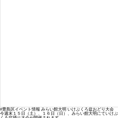
#豊島区イベント情報 みらい館大明 いけぶくろ盆おどり大会
今週末１５日（土）、１６日（日）、みらい館大明にていけぶ
くろ盆踊り大会が開催されます。