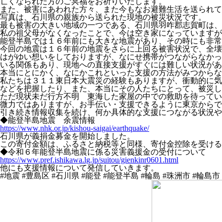
亡くなられた方のご冥福をお祈りいたします。
また、被害にあわれた方々、また今もなお避難生活を送られて
写真は、石川県の親族から送られた現地の被災状況です。
最も被害の大きい地域の一つである、石川県羽咋郡志賀町は、
私の祖父母がなくなったことで、今は空き家になっていますが
能登半島では１６年前にも大きな地震があり、その時にも非常
今回の地震は１６年前の地震をさらに上回る被害状況で、全壊
はがゆい想いをしておりますが、なにせ携帯がつながらなかっ
いる関係もあり、現地への直接支援がすぐには難しい状況があ
本当にとにかく、なにかこれといった支援の方法がみつからな
私たちは３１１東日本大震災の経験もありますが、衝動的に気
などを把握したり、また、本当にその人たちにとって、被災し
ただ現状未だ行方不明 東海した家屋の中での救助を待ってい
微力ではありますが、お手伝い・支援できるように東京からで
引き続き情報収集を続け、何か具体的な支援につながる状況や
◆能登半島地震 余震情報
https://www.nhk.or.jp/kishou-saigai/earthquake/
石川県が義捐金募金を開始しました。
この寄付金額は、ふるさと納税等と同様、寄付金控除を受ける
◆令和６年能登半島地震に係る災害義援金の受付について
https://www.pref.ishikawa.lg.jp/suitou/gienkinr0601.html
他にも支援情報について発信していきます。
#地震 #豊島区 #石川県 #能登 #能登半島 #輪島 #珠洲市 #輪島