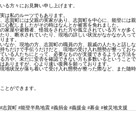
いる方々にお見舞い申し上げます。
実は私のルーツでもあります。
、志賀町には父親の実家があり、志賀町を中心に、能登には親
に心配しましたがその時はなんとか被害を免れました。
の家屋や避難者、怪我をされた方や孤立されている方々が多く
たり、断水されていたり、現地の詳しい状況がなかなか入って
ります。
いなか、現地の方、志賀町の職員の方、親戚の人たちと話しな
持ちだけで手伝うだけだと、現地の受け入れ態勢が整っておら
ている人たちにとって、必要なものが支援できるような方法を
る方や、未だに安否を確認できない方も多数いるということで
はありますが、心より速い復興を願っております。
現地状況が落ち着いて受け入れ態勢が整った際など、また随時
ことができます。
市 #志賀町 #能登半島地震 #義捐金 #義援金 #募金 #被災地支援