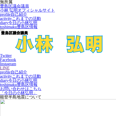
無所属
豊島区議会議員
小林 弘明
オフィシャルサイト
profile
自己紹介
activity
これまでの活動
diary
今日の小林弘明
toshimaku
豊島区情報
Twitter
Facebook
Instagram
LINE
profile
自己紹介
activity
これまでの活動
diary
今日の小林弘明
toshimaku
豊島区情報
お問い合わせはこちら
「今日の小林弘明」
能登半島地震について