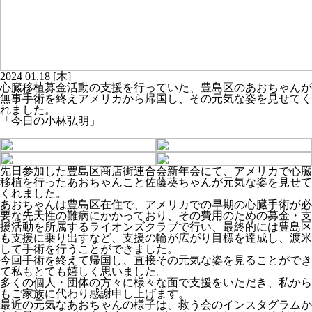
2024
01.18
[木]
心臓移植募金活動の支援を行っていた、豊島区のあおちゃんが
無事手術を終えアメリカから帰国し、その元気な姿を見せてく
れました。
「今日の小林弘明」
先日参加した豊島区商店街連合会新年会にて、アメリカで心臓
移植を行ったあおちゃんこと佐藤葵ちゃんが元気な姿を見せて
くれました。
あおちゃんは豊島区在住で、アメリカでの早期の心臓手術が必
要な先天性の難病にかかっており、その費用のための募金・支
援活動を所属するライオンズクラブで行い、最終的には豊島区
も支援に乗り出すなど、支援の輪が広がり目標を達成し、渡米
して手術を行うことができました。
今回手術を終えて帰国し、直接その元気な姿を見ることができ
て私もとても嬉しく思いました。
多くの個人・団体の方々に様々な面で支援をいただき、私から
もご家族に代わり感謝申し上げます。
最近の元気なあおちゃんの様子は、救う会のインスタグラムか