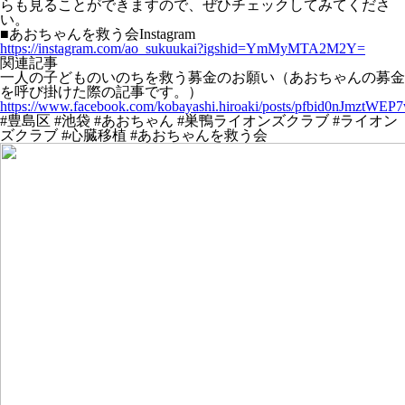
らも見ることができますので、ぜひチェックしてみてくださ
い。
■あおちゃんを救う会Instagram
https://instagram.com/ao_sukuukai?igshid=YmMyMTA2M2Y=
関連記事
一人の子どものいのちを救う募金のお願い（あおちゃんの募金
を呼び掛けた際の記事です。）
https://www.facebook.com/kobayashi.hiroaki/posts/pfbid0n
#豊島区 #池袋 #あおちゃん #巣鴨ライオンズクラブ #ライオン
ズクラブ #心臓移植 #あおちゃんを救う会