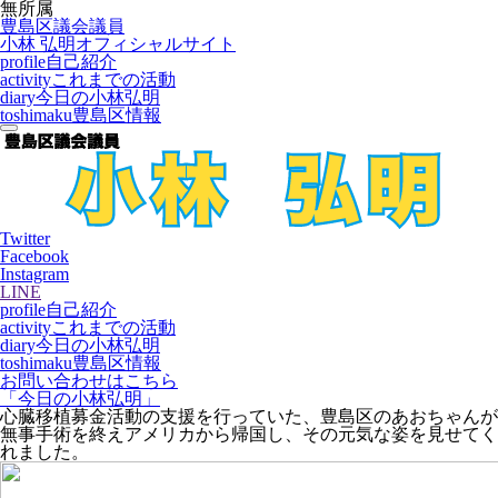
無所属
豊島区議会議員
小林 弘明
オフィシャルサイト
profile
自己紹介
activity
これまでの活動
diary
今日の小林弘明
toshimaku
豊島区情報
Twitter
Facebook
Instagram
LINE
profile
自己紹介
activity
これまでの活動
diary
今日の小林弘明
toshimaku
豊島区情報
お問い合わせはこちら
「今日の小林弘明」
心臓移植募金活動の支援を行っていた、豊島区のあおちゃんが
無事手術を終えアメリカから帰国し、その元気な姿を見せてく
れました。