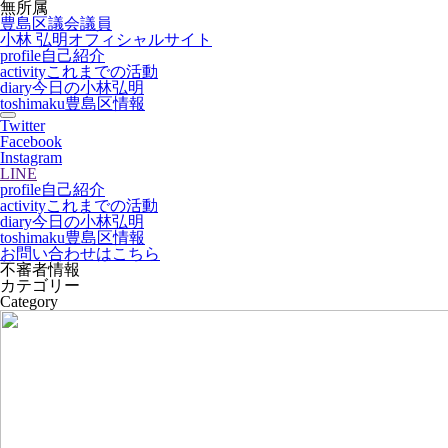
無所属
豊島区議会議員
小林 弘明
オフィシャルサイト
profile
自己紹介
activity
これまでの活動
diary
今日の小林弘明
toshimaku
豊島区情報
Twitter
Facebook
Instagram
LINE
profile
自己紹介
activity
これまでの活動
diary
今日の小林弘明
toshimaku
豊島区情報
お問い合わせはこちら
不審者情報
カテゴリー
Category