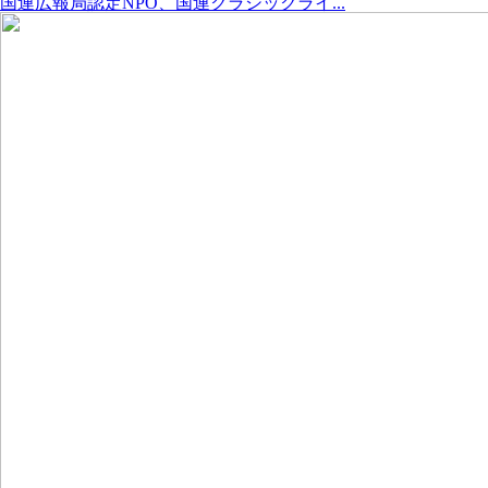
国連広報局認定NPO、国連クラシックライ...