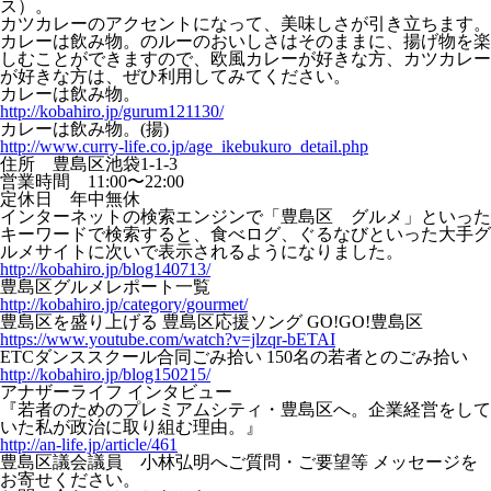
ス）。
カツカレーのアクセントになって、美味しさが引き立ちます。
カレーは飲み物。のルーのおいしさはそのままに、揚げ物を楽
しむことができますので、欧風カレーが好きな方、カツカレー
が好きな方は、ぜひ利用してみてください。
カレーは飲み物。
http://kobahiro.jp/gurum121130/
カレーは飲み物。(揚)
http://www.curry-life.co.jp/age_ikebukuro_detail.php
住所 豊島区池袋1-1-3
営業時間 11:00〜22:00
定休日 年中無休
インターネットの検索エンジンで「豊島区 グルメ」といった
キーワードで検索すると、食べログ、ぐるなびといった大手グ
ルメサイトに次いで表示されるようになりました。
http://kobahiro.jp/blog140713/
豊島区グルメレポート一覧
http://kobahiro.jp/category/gourmet/
豊島区を盛り上げる 豊島区応援ソング GO!GO!豊島区
https://www.youtube.com/watch?v=jlzqr-bETAI
ETCダンススクール合同ごみ拾い 150名の若者とのごみ拾い
http://kobahiro.jp/blog150215/
アナザーライフ インタビュー
『若者のためのプレミアムシティ・豊島区へ。企業経営をして
いた私が政治に取り組む理由。』
http://an-life.jp/article/461
豊島区議会議員 小林弘明へご質問・ご要望等 メッセージを
お寄せください。