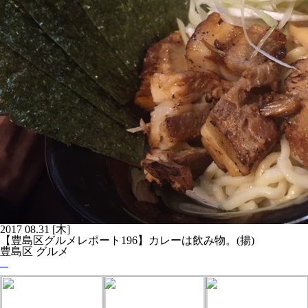
2017
08.31
[木]
【豊島区グルメレポート196】カレーは飲み物。(揚)
豊島区 グルメ