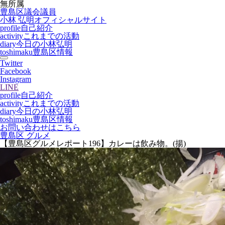
無所属
豊島区議会議員
小林 弘明
オフィシャルサイト
profile
自己紹介
activity
これまでの活動
diary
今日の小林弘明
toshimaku
豊島区情報
Twitter
Facebook
Instagram
LINE
profile
自己紹介
activity
これまでの活動
diary
今日の小林弘明
toshimaku
豊島区情報
お問い合わせはこちら
豊島区 グルメ
【豊島区グルメレポート196】カレーは飲み物。(揚)