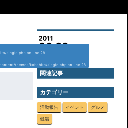
2011
06.22
ro/single.php
on line
28
[水]
content/themes/kobahiro/single.php
on line
28
関連記事
カテゴリー
活動報告
イベント
グルメ
銭湯