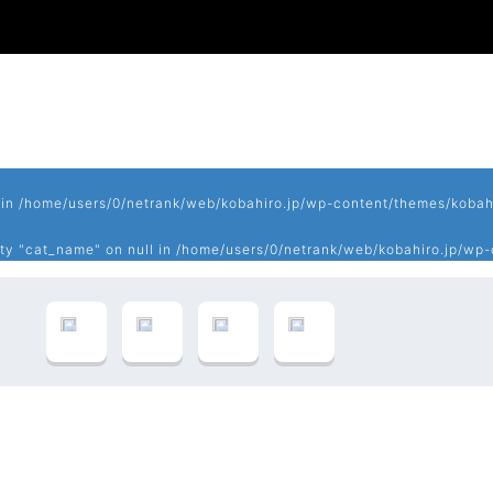
 in
/home/users/0/netrank/web/kobahiro.jp/wp-content/themes/kobahi
rty "cat_name" on null in
/home/users/0/netrank/web/kobahiro.jp/wp-