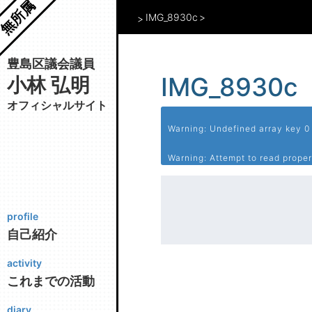
無所属
IMG_8930c
豊島区議会議員
IMG_8930c
小林 弘明
オフィシャルサイト
Warning
: Undefined array key 0
Warning
: Attempt to read prope
profile
自己紹介
activity
これまでの活動
diary