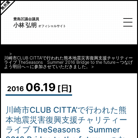
無所属
豊島区議会議員
小林 弘明
オフィシャルサイト
川崎市CLUB CITTA’で行われた熊本地震災害復興支援チャリティー
ライブ TheSeasons Summer 2016 Bridge to the future～つなげ
よう明日へ～に参加させていただきました。
06.19
[日]
2016
川崎市CLUB CITTA’で行われた熊
本地震災害復興支援チャリティー
ライブ TheSeasons Summer