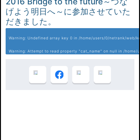
2016 Bridge to the future～つな
げよう明日へ～に参加させていた
だきました。
Warning
: Undefined array key 0 in
/home/users/0/netrank/web/ko
Warning
: Attempt to read property "cat_name" on null in
/home/u