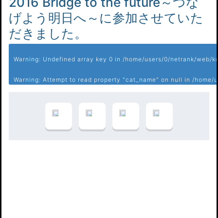
2016 Bridge to the future～つな
げよう明日へ～に参加させていた
だきました。
Warning
: Undefined array key 0 in
/home/users/0/netrank/web/ko
Warning
: Attempt to read property "cat_name" on null in
/home/u