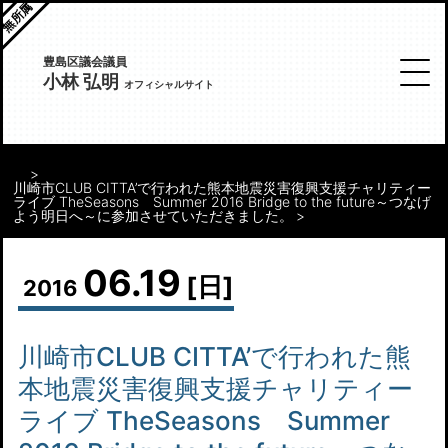
無所属
豊島区議会議員
小林 弘明
オフィシャルサイト
川崎市CLUB CITTA’で行われた熊本地震災害復興支援チャリティー
ライブ TheSeasons Summer 2016 Bridge to the future～つなげ
よう明日へ～に参加させていただきました。
06.19
[日]
2016
川崎市CLUB CITTA’で行われた熊
本地震災害復興支援チャリティー
ライブ TheSeasons Summer