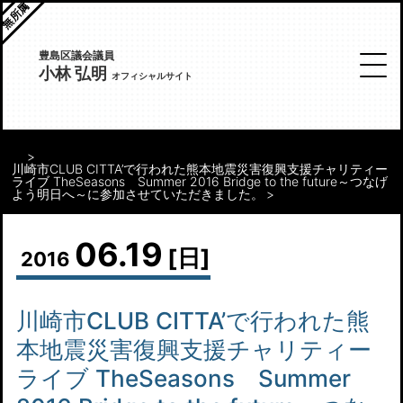
無所属
豊島区議会議員
小林 弘明
オフィシャルサイト
川崎市CLUB CITTA’で行われた熊本地震災害復興支援チャリティー
ライブ TheSeasons Summer 2016 Bridge to the future～つなげ
よう明日へ～に参加させていただきました。
06.19
[日]
2016
川崎市CLUB CITTA’で行われた熊
本地震災害復興支援チャリティー
ライブ TheSeasons Summer