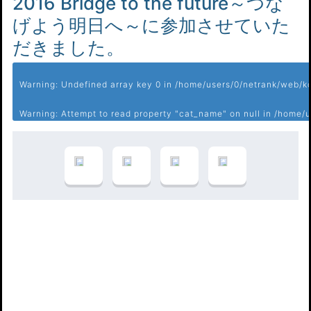
2016 Bridge to the future～つな
げよう明日へ～に参加させていた
だきました。
Warning
: Undefined array key 0 in
/home/users/0/netrank/web/ko
Warning
: Attempt to read property "cat_name" on null in
/home/u