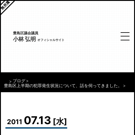
無所属
豊島区議会議員
小林 弘明
オフィシャルサイト
ブログ
豊島区上半期の犯罪発生状況について、話を伺ってきました。
07.13
[水]
2011