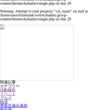
content/themes/kobahiro/single.php
on line
28
Warning
: Attempt to read property "cat_name" on null in
/home/users/0/netrank/web/kobahiro.jp/wp-
content/themes/kobahiro/single.php
on line
28
関連記事
カテゴリー
活動報告
イベント
グルメ
銭湯
豊島区議会議員
無所属