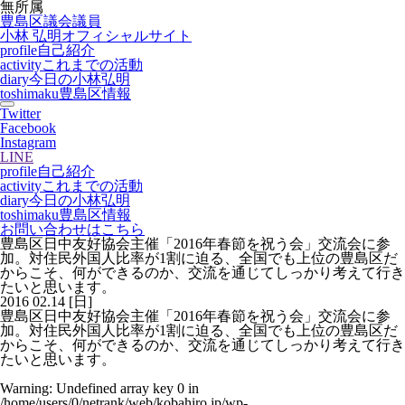
無所属
豊島区議会議員
小林 弘明
オフィシャルサイト
profile
自己紹介
activity
これまでの活動
diary
今日の小林弘明
toshimaku
豊島区情報
Twitter
Facebook
Instagram
LINE
profile
自己紹介
activity
これまでの活動
diary
今日の小林弘明
toshimaku
豊島区情報
お問い合わせはこちら
豊島区日中友好協会主催「2016年春節を祝う会」交流会に参
加。対住民外国人比率が1割に迫る、全国でも上位の豊島区だ
からこそ、何ができるのか、交流を通じてしっかり考えて行き
たいと思います。
2016
02.14
[日]
豊島区日中友好協会主催「2016年春節を祝う会」交流会に参
加。対住民外国人比率が1割に迫る、全国でも上位の豊島区だ
からこそ、何ができるのか、交流を通じてしっかり考えて行き
たいと思います。
Warning
: Undefined array key 0 in
/home/users/0/netrank/web/kobahiro.jp/wp-