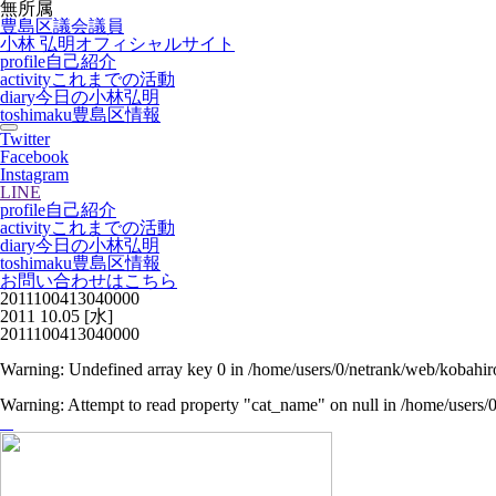
無所属
豊島区議会議員
小林 弘明
オフィシャルサイト
profile
自己紹介
activity
これまでの活動
diary
今日の小林弘明
toshimaku
豊島区情報
Twitter
Facebook
Instagram
LINE
profile
自己紹介
activity
これまでの活動
diary
今日の小林弘明
toshimaku
豊島区情報
お問い合わせはこちら
2011100413040000
2011
10.05
[水]
2011100413040000
Warning
: Undefined array key 0 in
/home/users/0/netrank/web/kobahir
Warning
: Attempt to read property "cat_name" on null in
/home/users/