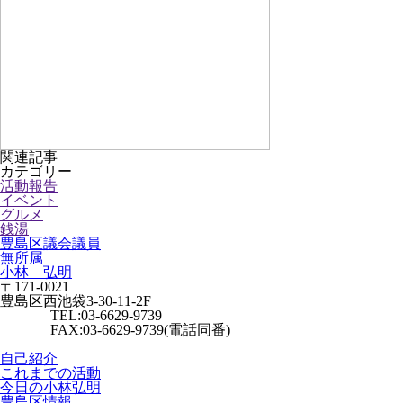
関連記事
カテゴリー
活動報告
イベント
グルメ
銭湯
豊島区議会議員
無所属
小林 弘明
〒171-0021
豊島区西池袋3-30-11-2F
TEL:03-6629-9739
FAX:03-6629-9739(電話同番)
自己紹介
これまでの活動
今日の小林弘明
豊島区情報