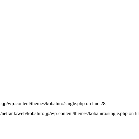
o.jp/wp-content/themes/kobahiro/single.php
on line
28
0/netrank/web/kobahiro.jp/wp-content/themes/kobahiro/single.php
on li