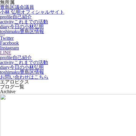
無所属
豊島区議会議員
小林 弘明
オフィシャルサイト
profile
自己紹介
activity
これまでの活動
diary
今日の小林弘明
toshimaku
豊島区情報
Twitter
Facebook
Instagram
LINE
profile
自己紹介
activity
これまでの活動
diary
今日の小林弘明
toshimaku
豊島区情報
お問い合わせはこちら
エアロビクス
ブログ一覧
Archive