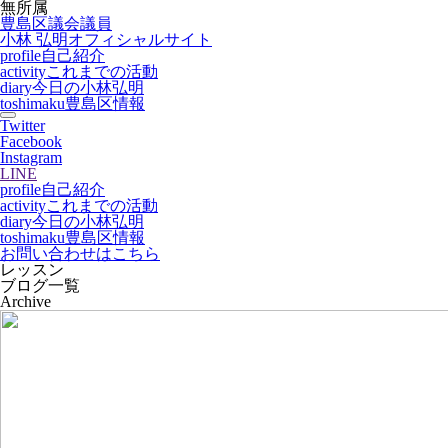
無所属
豊島区議会議員
小林 弘明
オフィシャルサイト
profile
自己紹介
activity
これまでの活動
diary
今日の小林弘明
toshimaku
豊島区情報
Twitter
Facebook
Instagram
LINE
profile
自己紹介
activity
これまでの活動
diary
今日の小林弘明
toshimaku
豊島区情報
お問い合わせはこちら
レッスン
ブログ一覧
Archive