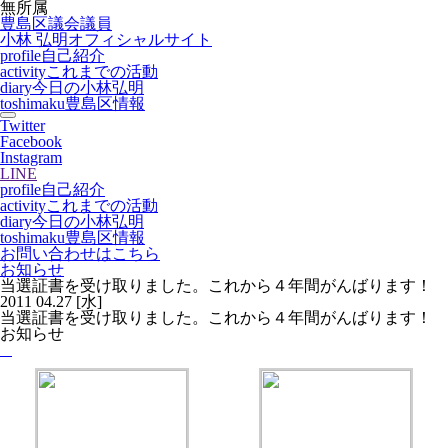
無所属
豊島区議会議員
小林 弘明
オフィシャルサイト
profile
自己紹介
activity
これまでの活動
diary
今日の小林弘明
toshimaku
豊島区情報
Twitter
Facebook
Instagram
LINE
profile
自己紹介
activity
これまでの活動
diary
今日の小林弘明
toshimaku
豊島区情報
お問い合わせはこちら
お知らせ
当選証書を受け取りました。これから４年間がんばります！
2011
04.27
[水]
当選証書を受け取りました。これから４年間がんばります！
お知らせ