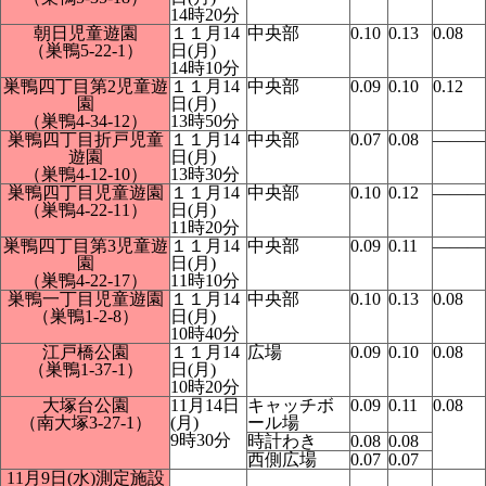
14時20分
朝日児童遊園
１１月14
中央部
0.10
0.13
0.08
（巣鴨5-22-1）
日(月)
14時10分
巣鴨四丁目第2児童遊
１１月14
中央部
0.09
0.10
0.12
園
日(月)
（巣鴨4-34-12）
13時50分
巣鴨四丁目折戸児童
１１月14
中央部
0.07
0.08
―――
遊園
日(月)
（巣鴨4-12-10）
13時30分
巣鴨四丁目児童遊園
１１月14
中央部
0.10
0.12
―――
（巣鴨4-22-11）
日(月)
11時20分
巣鴨四丁目第3児童遊
１１月14
中央部
0.09
0.11
―――
園
日(月)
（巣鴨4-22-17）
11時10分
巣鴨一丁目児童遊園
１１月14
中央部
0.10
0.13
0.08
（巣鴨1-2-8）
日(月)
10時40分
江戸橋公園
１１月14
広場
0.09
0.10
0.08
（巣鴨1-37-1）
日(月)
10時20分
大塚台公園
11月14日
キャッチボ
0.09
0.11
0.08
（南大塚3-27-1）
(月)
ール場
9時30分
時計わき
0.08
0.08
西側広場
0.07
0.07
11月9日(水)測定施設