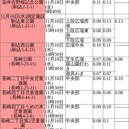
染井吉野桜記念公園
11月18日
中央部
0.11
0.13
―――
（駒込2-2-1）
(金)
9時40分
11月16日(水)測定施設
駒込東公園
11月16日
上段広場西
0.09
0.13
0.13
（駒込1-22-1）
(水)
側
15時10分
上段広場東
0.08
0.09
側
下段広場
0.09
0.09
駒込西公園
11月16日
広場中央
0.10
0.11
―――
（駒込5-4-33）
(水)
14時50分
長崎公園
11月16日
芝生広場
0.07
0.06
0.06
（長崎3-25-15）
(水)
築山園灯わ
0.08
0.11
13時40分
き
遊具わき
0.07
0.07
長崎二丁目中央児童
11月16日
中央部
0.09
0.11
0.10
遊園
(水)
（長崎2-25-11）
11時30分
長崎四丁目児童遊園
11月16日
中央部
0.06
0.06
0.08
（長崎4-44-3）
(水)
11時10分
長崎四丁目うめの木
11月16日
中央部
0.09
0.10
―――
児童遊園
(水)
（長崎4-3-8）
11時00分
長崎二丁目第2児童遊
11月16日
中央部
0.08
0.1
―――
園
(水)