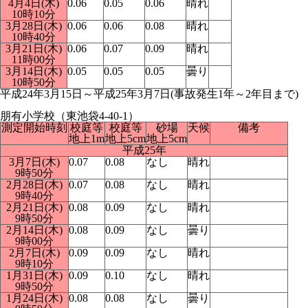
4月4日(木)
0.06
0.05
0.06
晴れ
10時10分
3月28日(木)
0.06
0.06
0.08
晴れ
10時40分
3月21日(木)
0.06
0.07
0.09
晴れ
11時00分
3月14日(木)
0.05
0.05
0.05
曇り
10時50分
平成24年3月15日～平成25年3月7日(事故発生1年～2年目まで)
朋有小学校（東池袋4-40-1）
測定開始時刻
校庭等
校庭等
砂場
天候
備考
地上1m
地上5cm
地上5cm
平成25年
3月7日(木)
0.07
0.08
なし
晴れ
9時50分
2月28日(木)
0.07
0.08
なし
晴れ
9時40分
2月21日(木)
0.08
0.09
なし
晴れ
9時50分
2月14日(木)
0.08
0.09
なし
曇り
9時00分
2月7日(木)
0.09
0.09
なし
晴れ
9時10分
1月31日(木)
0.09
0.10
なし
晴れ
9時50分
1月24日(木)
0.08
0.08
なし
曇り