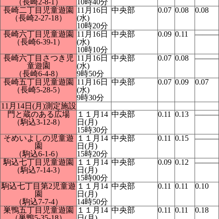
（長崎2-8-1）
10時40分
長崎二丁目児童遊園
11月16日
中央部
0.07
0.08
0.08
（長崎2-27-18）
(水)
10時20分
長崎六丁目児童遊園
11月16日
中央部
0.09
0.11
―――
（長崎6-39-1）
(水)
10時10分
長崎六丁目さつき児
11月16日
中央部
0.07
0.08
―――
童遊園
(水)
（長崎6-4-8）
9時50分
長崎五丁目児童遊園
11月16日
中央部
0.07
0.09
0.07
（長崎5-28-5）
(水)
9時30分
11月14日(月)測定施設
門と蔵のある広場
１１月14
中央部
0.11
0.13
―――
（駒込3-12-8）
日(月)
15時30分
そめいよしの児童遊
１１月14
中央部
0.11
0.15
―――
園
日(月)
（駒込6-1-6）
15時20分
駒込七丁目児童遊園
１１月14
中央部
0.09
0.12
―――
（駒込7-14-3）
日(月)
15時00分
駒込七丁目第2児童遊
１１月14
中央部
0.11
0.11
0.10
園
日(月)
（駒込7-7-4）
14時50分
巣鴨五丁目児童遊園
１１月14
中央部
0.11
0.11
0.18
（巣鴨5-35-18）
日(月)