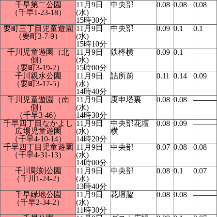
千早第二公園
11月9日
中央部
0.08
0.08
0.08
（千早1-23-18）
(水)
15時30分
要町三丁目児童遊園
11月9日
中央部
0.09
0.1
0.1
（要町3-7-9）
(水)
15時10分
千川児童遊園（北
11月9日
鉄棒横
0.09
0.1
―――
側）
(水)
（要町3-19-2）
15時00分
千川親水公園
11月9日
詰所前
0.11
0.14
0.09
（要町3-17-5）
(水)
14時40分
千川児童遊園（南
11月9日
庚申塔裏
0.08
0.08
―――
側）
(水)
（千早3-46）
14時30分
千早四丁目なかよし
11月9日
中央部花壇
0.08
0.09
―――
広場児童遊園
(水)
横
（千早4-10-14）
14時20分
千早四丁目児童遊園
11月9日
中央部
0.07
0.08
0.08
（千早4-31-13）
(水)
14時00分
千川彫刻公園
11月9日
中央部
0.08
0.1
0.07
（千川1-24-2）
(水)
13時40分
千早緑地公園
11月9日
花壇脇
0.08
0.08
―――
（千早2-34-2）
(水)
11時30分