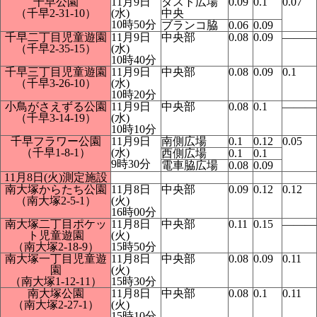
千早公園
11月9日
ダスト広場
0.09
0.1
0.07
（千早2-31-10）
(水)
中央
10時50分
ブランコ脇
0.06
0.09
千早二丁目児童遊園
11月9日
中央部
0.08
0.09
―――
（千早2-35-15）
(水)
10時40分
千早三丁目児童遊園
11月9日
中央部
0.08
0.09
0.1
（千早3-26-10）
(水)
10時20分
小鳥がさえずる公園
11月9日
中央部
0.08
0.1
―――
（千早3-14-19）
(水)
10時10分
千早フラワー公園
11月9日
南側広場
0.1
0.12
0.05
（千早1-8-1）
(水)
西側広場
0.1
0.1
9時30分
電車脇広場
0.08
0.09
11月8日(火)測定施設
南大塚からたち公園
11月8日
中央部
0.09
0.12
0.12
（南大塚2-5-1）
(火)
16時00分
南大塚二丁目ポケッ
11月8日
中央部
0.11
0.15
―――
ト児童遊園
(火)
（南大塚2-18-9）
15時50分
南大塚一丁目児童遊
11月8日
中央部
0.08
0.09
0.11
園
(火)
（南大塚1-12-11）
15時30分
南大塚公園
11月8日
中央部
0.08
0.1
0.11
（南大塚2-27-1）
(火)
15時10分