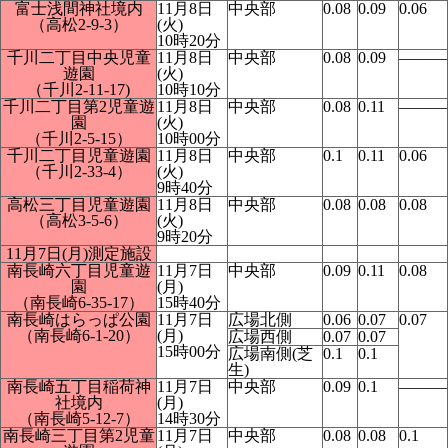
富士浅間神社境内
11月8日
中央部
0.08
0.09
0.06
（高松2-9-3）
(火)
10時20分
千川二丁目中央児童
11月8日
中央部
0.08
0.09
―――
遊園
(火)
（千川2-11-17)
10時10分
千川二丁目第2児童遊
11月8日
中央部
0.08
0.11
―――
園
(火)
（千川2-5-15）
10時00分
千川二丁目児童遊園
11月8日
中央部
0.1
0.11
0.06
（千川2-33-4）
(火)
9時40分
高松三丁目児童遊園
11月8日
中央部
0.08
0.08
0.08
（高松3-5-6）
(火)
9時20分
11月7日(月)測定施設
南長崎六丁目児童遊
11月7日
中央部
0.09
0.11
0.08
園
(月)
（南長崎6-35-17）
15時40分
南長崎はらっぱ公園
11月7日
広場北側
0.06
0.07
0.07
（南長崎6-1-20）
(月)
広場西側
0.07
0.07
15時00分
広場南側(芝
0.1
0.1
生)
南長崎五丁目稲荷神
11月7日
中央部
0.09
0.1
―――
社境内
(月)
（南長崎5-12-7）
14時30分
南長崎三丁目第2児童
11月7日
中央部
0.08
0.08
0.1