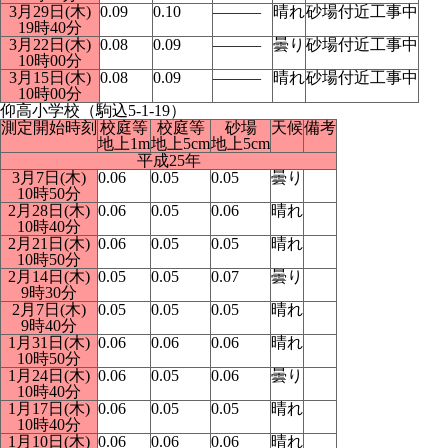
3月29日(木)
0.09
0.10
―――
晴れ
砂場付近工事中
19時40分
3月22日(木)
0.08
0.09
―――
曇り
砂場付近工事中
10時00分
3月15日(木)
0.08
0.09
―――
晴れ
砂場付近工事中
10時00分
仰高小学校（駒込5-1-19）
測定開始時刻
校庭等
校庭等
砂場
天候
備考
地上1m
地上5cm
地上5cm
平成25年
3月7日(木)
0.06
0.05
0.05
曇り
10時50分
2月28日(木)
0.06
0.05
0.06
晴れ
10時40分
2月21日(木)
0.06
0.05
0.05
晴れ
10時50分
2月14日(木)
0.05
0.05
0.07
曇り
9時30分
2月7日(木)
0.05
0.05
0.05
晴れ
9時40分
1月31日(木)
0.06
0.06
0.06
晴れ
10時50分
1月24日(木)
0.06
0.05
0.06
曇り
10時40分
1月17日(木)
0.06
0.05
0.05
晴れ
10時40分
1月10日(木)
0.06
0.06
0.06
晴れ