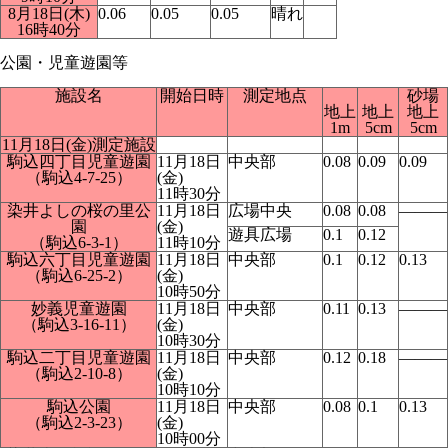
8月18日(木)
0.06
0.05
0.05
晴れ
16時40分
公園・児童遊園等
施設名
開始日時
測定地点
砂場
地上
地上
地上
1m
5cm
5cm
11月18日(金)測定施設
駒込四丁目児童遊園
11月18日
中央部
0.08
0.09
0.09
（駒込4-7-25）
(金)
11時30分
染井よしの桜の里公
11月18日
広場中央
0.08
0.08
―――
園
(金)
遊具広場
0.1
0.12
（駒込6-3-1）
11時10分
駒込六丁目児童遊園
11月18日
中央部
0.1
0.12
0.13
（駒込6-25-2）
(金)
10時50分
妙義児童遊園
11月18日
中央部
0.11
0.13
―――
（駒込3-16-11）
(金)
10時30分
駒込二丁目児童遊園
11月18日
中央部
0.12
0.18
―――
（駒込2-10-8）
(金)
10時10分
駒込公園
11月18日
中央部
0.08
0.1
0.13
（駒込2-3-23）
(金)
10時00分