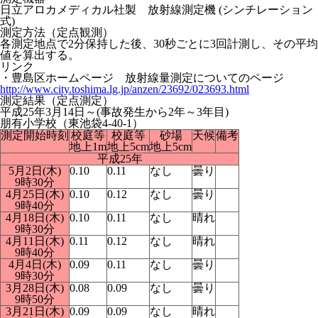
日立アロカメディカル社製 放射線測定機 (シンチレーション
式)
測定方法（定点観測）
各測定地点で2分保持した後、30秒ごとに3回計測し、その平均
値を算出する。
リンク
・豊島区ホームページ 放射線量測定についてのページ
http://www.city.toshima.lg.jp/anzen/23692/023693.html
測定結果（定点測定）
平成25年3月14日～(事故発生から2年～3年目)
朋有小学校（東池袋4-40-1）
測定開始時刻
校庭等
校庭等
砂場
天候
備考
地上1m
地上5cm
地上5cm
平成25年
5月2日(木)
0.10
0.11
なし
曇り
9時30分
4月25日(木)
0.10
0.12
なし
曇り
9時40分
4月18日(木)
0.10
0.11
なし
晴れ
9時30分
4月11日(木)
0.11
0.12
なし
晴れ
9時40分
4月4日(木)
0.09
0.11
なし
曇り
9時30分
3月28日(木)
0.08
0.09
なし
曇り
9時50分
3月21日(木)
0.09
0.09
なし
晴れ