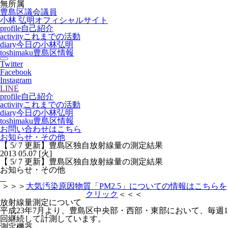
無所属
豊島区議会議員
小林 弘明
オフィシャルサイト
profile
自己紹介
activity
これまでの活動
diary
今日の小林弘明
toshimaku
豊島区情報
Twitter
Facebook
Instagram
LINE
profile
自己紹介
activity
これまでの活動
diary
今日の小林弘明
toshimaku
豊島区情報
お問い合わせはこちら
お知らせ・その他
【 5/ 7 更新】豊島区独自放射線量の測定結果
2013
05.07
[火]
【 5/ 7 更新】豊島区独自放射線量の測定結果
お知らせ・その他
＞＞＞
大気汚染原因物質「PM2.5」についての情報はこちらを
クリック
＜＜＜
放射線量測定について
平成23年7月より、豊島区中央部・西部・東部において、毎週1
回継続して計測しています。
測定機器