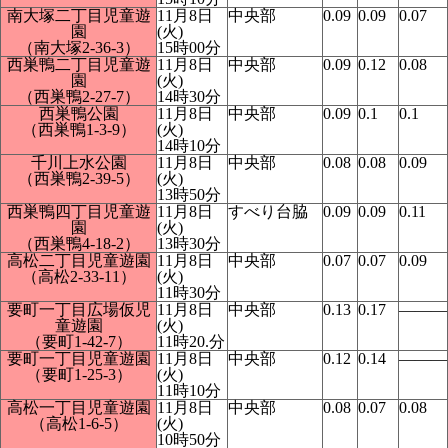
南大塚二丁目児童遊
11月8日
中央部
0.09
0.09
0.07
園
(火)
（南大塚2-36-3）
15時00分
西巣鴨二丁目児童遊
11月8日
中央部
0.09
0.12
0.08
園
(火)
（西巣鴨2-27-7）
14時30分
西巣鴨公園
11月8日
中央部
0.09
0.1
0.1
（西巣鴨1-3-9）
(火)
14時10分
千川上水公園
11月8日
中央部
0.08
0.08
0.09
（西巣鴨2-39-5）
(火)
13時50分
西巣鴨四丁目児童遊
11月8日
すべり台脇
0.09
0.09
0.11
園
(火)
（西巣鴨4-18-2）
13時30分
高松二丁目児童遊園
11月8日
中央部
0.07
0.07
0.09
（高松2-33-11）
(火)
11時30分
要町一丁目広場仮児
11月8日
中央部
0.13
0.17
―――
童遊園
(火)
（要町1-42-7）
11時20.分
要町一丁目児童遊園
11月8日
中央部
0.12
0.14
―――
（要町1-25-3）
(火)
11時10分
高松一丁目児童遊園
11月8日
中央部
0.08
0.07
0.08
（高松1-6-5）
(火)
10時50分